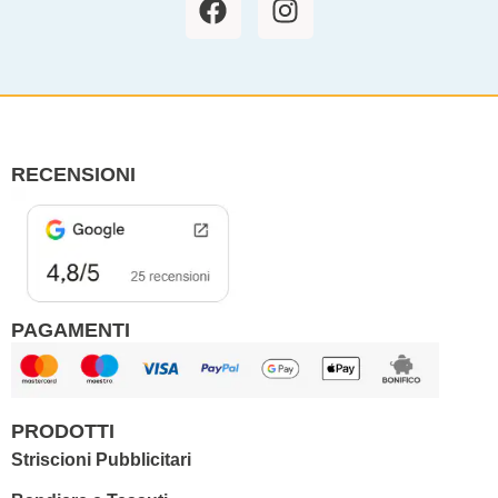
a
n
c
s
e
t
b
a
o
g
o
r
RECENSIONI
k
a
m
PAGAMENTI
PRODOTTI
Striscioni Pubblicitari