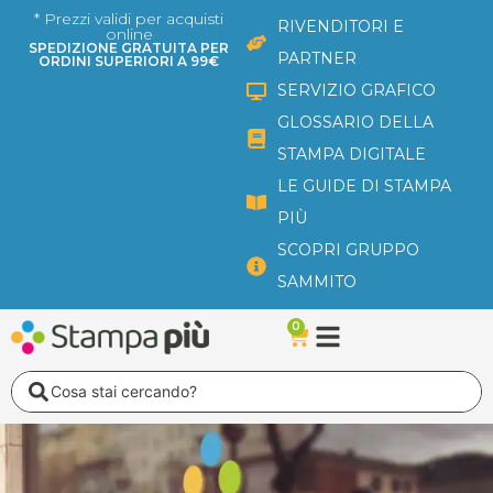
Vai
* Prezzi validi per acquisti
RIVENDITORI E
online
al
SPEDIZIONE GRATUITA PER
PARTNER
ORDINI SUPERIORI A 99€
contenuto
SERVIZIO GRAFICO
GLOSSARIO DELLA
STAMPA DIGITALE
LE GUIDE DI STAMPA
PIÙ
SCOPRI GRUPPO
SAMMITO
0
Carrello
Search
...