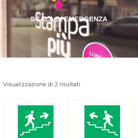
SCALA DI EMERGENZA
Ordina
in
Visualizzazione di 2 risultati
base
al
più
recente