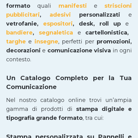
formato
quali
manifesti
e
striscioni
pubblicitari
,
adesivi
personalizzati
e
vetrofanie,
espositori
, desk, roll up
e
bandiere
,
segnaletica
e
cartellonistica,
targhe
e
insegne
, perfetti per
promozioni,
decorazioni
e
comunicazione visiva
in ogni
contesto.
Un Catalogo Completo per la Tua
Comunicazione
Nel nostro catalogo online trovi un’ampia
gamma di prodotti di
stampa digitale e
tipografia grande formato
, tra cui:
Stampa personalizzata su Pannelli e