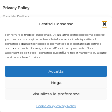
Privacy Policy
Cookie Policy
Gestisci Consenso
© 2025 Stampa più – Stampa più di Salvatore Sammito s.a.s – Sede
Per fornire le migliori esperienze, utilizziamo tecnologie come i cookie
Legale: Via Silvio Pellico, 43 97015 MODICA (RG) – P. IVA: IT
per memorizzare e/o accedere alle informazioni del dispositivo. Il
consenso a queste tecnologie ci permetterà di elaborare dati come il
01470350883
comportamento di navigazione o ID unici su questo sito. Non
acconsentire o ritirare il consenso può influire negativamente su alcune
Powered By
Il Brandificio
caratteristiche e funzioni.
Obblighi informativi per le erogazioni pubbliche: gli aiuti di Stato e gli
aiuti de minimis ricevuti dalla nostra impresa sono contenuti nel
Accetta
Registro nazionale degli aiuti di Stato di cui all’art. 52 della L. 234/2012
in modo da adempiere all’obbligo informativo relativo ai contributi
Nega
statali di cui alla Legge 124/2017 (Legge annuale per il mercato e la
Visualizza le preferenze
concorrenza – art. 1, commi 125 – 129), successivamente modificata
dal Decreto Legge 34/2019.
Cookie Policy
Privacy Policy