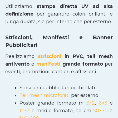
Utilizziamo
stampa diretta UV ad alta
definizione
per garantire colori brillanti e
lunga durata, sia per interno che per esterno.
Striscioni, Manifesti e Banner
Pubblicitari
Realizziamo
striscioni
in PVC
,
teli mesh
antivento
e
manifesti
grande formato
per
eventi, promozioni, cantieri e affissioni.
Striscioni pubblicitari occhiellati
Teli mesh microforati
per esterno
Poster grande formato m
3×2
,
6×3
e
12×3
e medio formato, da cm
50×70
a