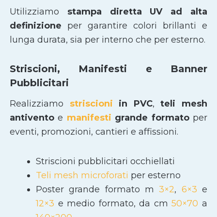
Utilizziamo
stampa diretta UV ad alta
definizione
per garantire colori brillanti e
lunga durata, sia per interno che per esterno.
Striscioni, Manifesti e Banner
Pubblicitari
Realizziamo
striscioni
in PVC
,
teli mesh
antivento
e
manifesti
grande formato
per
eventi, promozioni, cantieri e affissioni.
Striscioni pubblicitari occhiellati
Teli mesh microforati
per esterno
Poster grande formato m
3×2
,
6×3
e
12×3
e medio formato, da cm
50×70
a