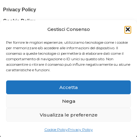
Privacy Policy
Cookie Policy
Gestisci Consenso
© 2025 Stampa più – Stampa più di Salvatore Sammito s.a.s – Sede
Per fornire le migliori esperienze, utilizziamo tecnologie come i cookie
Legale: Via Silvio Pellico, 43 97015 MODICA (RG) – P. IVA: IT
per memorizzare e/o accedere alle informazioni del dispositivo. Il
consenso a queste tecnologie ci permetterà di elaborare dati come il
01470350883
comportamento di navigazione o ID unici su questo sito. Non
acconsentire o ritirare il consenso può influire negativamente su alcune
Powered By
Il Brandificio
caratteristiche e funzioni.
Obblighi informativi per le erogazioni pubbliche: gli aiuti di Stato e gli
aiuti de minimis ricevuti dalla nostra impresa sono contenuti nel
Accetta
Registro nazionale degli aiuti di Stato di cui all’art. 52 della L. 234/2012
in modo da adempiere all’obbligo informativo relativo ai contributi
Nega
statali di cui alla Legge 124/2017 (Legge annuale per il mercato e la
Visualizza le preferenze
concorrenza – art. 1, commi 125 – 129), successivamente modificata
dal Decreto Legge 34/2019.
Cookie Policy
Privacy Policy