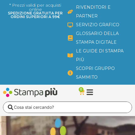
Vai
* Prezzi validi per acquisti
RIVENDITORI E
online
al
SPEDIZIONE GRATUITA PER
PARTNER
ORDINI SUPERIORI A 99€
contenuto
SERVIZIO GRAFICO
GLOSSARIO DELLA
STAMPA DIGITALE
LE GUIDE DI STAMPA
PIÙ
SCOPRI GRUPPO
SAMMITO
0
Carrello
Search
...