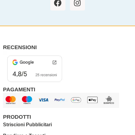
a
n
c
s
e
t
b
a
o
g
o
r
RECENSIONI
k
a
m
PAGAMENTI
PRODOTTI
Striscioni Pubblicitari