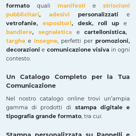
formato
quali
manifesti
e
striscioni
pubblicitari
,
adesivi
personalizzati
e
vetrofanie,
espositori
, desk, roll up
e
bandiere
,
segnaletica
e
cartellonistica,
targhe
e
insegne
, perfetti per
promozioni,
decorazioni
e
comunicazione visiva
in ogni
contesto.
Un Catalogo Completo per la Tua
Comunicazione
Nel nostro catalogo online trovi un’ampia
gamma di prodotti di
stampa digitale e
tipografia grande formato
, tra cui:
Stampa personalizzata su Pannelli e