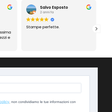
Salvo Esposto
2 anni fa
Stampe perfette.
Prof
assima
Compli
ezzi e
imp
policy
, non condividiamo le tue informazioni con