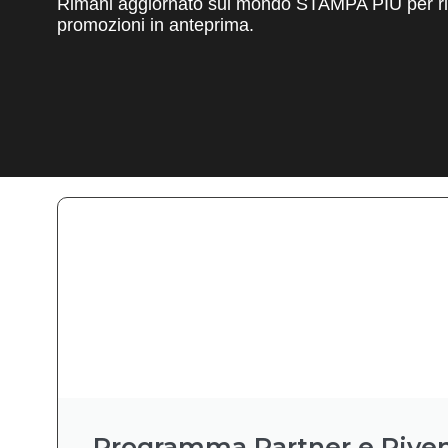
Rimani aggiornato sul mondo STAMPA PIÙ per ric
promozioni in anteprima.
Programma Partner e Riven