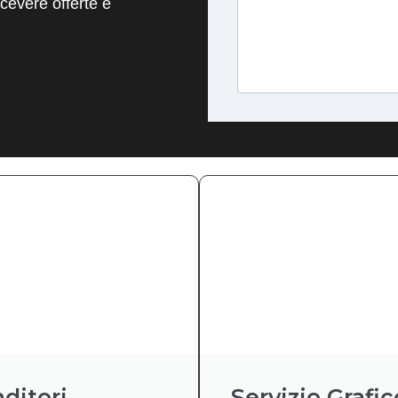
evere offerte e
ditori
Servizio Grafic