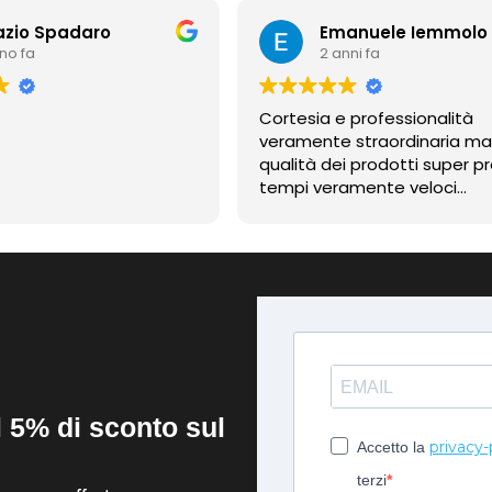
azio Spadaro
Emanuele Iemmolo
nno fa
2 anni fa
Cortesia e professionalità
veramente straordinaria m
qualità dei prodotti super pr
tempi veramente veloci
contentissimo
il 5% di sconto sul
privacy-
Accetto la
terzi