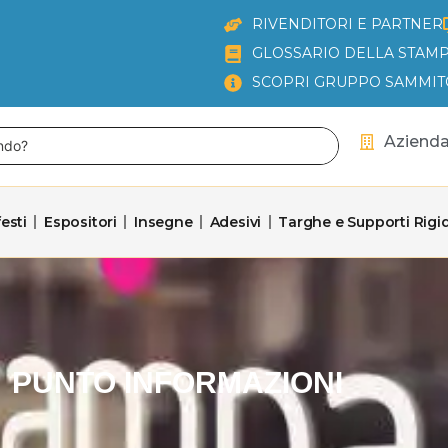
RIVENDITORI E PARTNER
GLOSSARIO DELLA STAMP
SCOPRI GRUPPO SAMMIT
Aziend
esti
Espositori
Insegne
Adesivi
Targhe e Supporti Rigid
PUNTO INFORMAZIONI