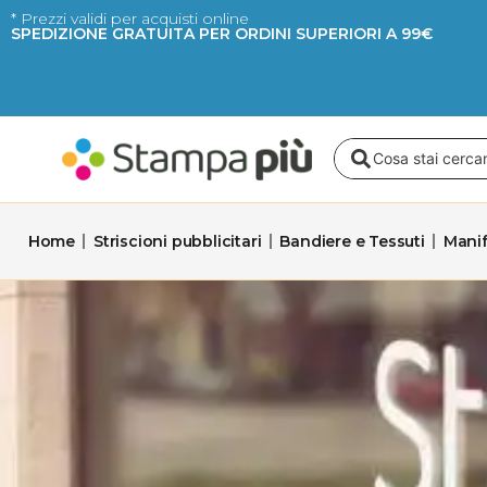
Vai
* Prezzi validi per acquisti online
SPEDIZIONE GRATUITA PER ORDINI SUPERIORI A 99€
al
contenuto
Search
...
Home
Striscioni pubblicitari
Bandiere e Tessuti
Manif