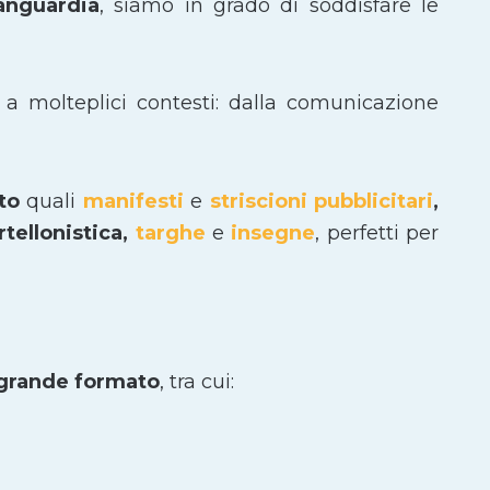
vanguardia
, siamo in grado di soddisfare le
 a molteplici contesti: dalla comunicazione
ato
quali
manifesti
e
striscioni pubblicitari
,
tellonistica,
targhe
e
insegne
, perfetti per
 grande formato
, tra cui: