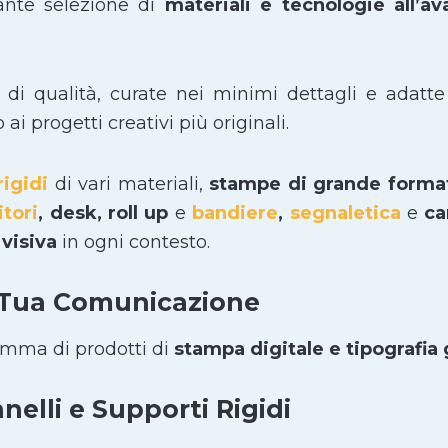
ante selezione di
materiali e tecnologie all’a
i di qualità, curate nei minimi dettagli e adatte
i progetti creativi più originali.
rigidi
di vari materiali,
stampe di grande form
itori
, desk, roll up
e
bandiere
,
segnaletica
e
car
visiva
in ogni contesto.
 Tua Comunicazione
amma di prodotti di
stampa digitale e tipografia
elli e Supporti Rigidi