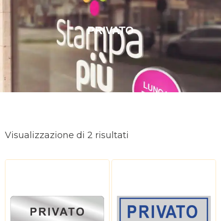
PRIVATO
Ordina
in
Visualizzazione di 2 risultati
base
al
più
recente