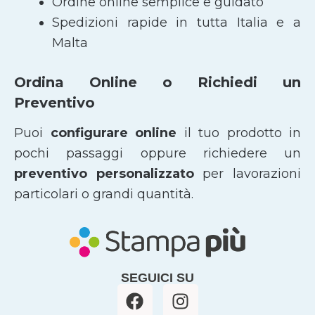
Ordine online semplice e guidato
Spedizioni rapide in tutta Italia e a
Malta
Ordina Online o Richiedi un
Preventivo
Puoi
configurare online
il tuo prodotto in
pochi passaggi oppure richiedere un
preventivo personalizzato
per lavorazioni
particolari o grandi quantità.
SEGUICI SU
F
I
a
n