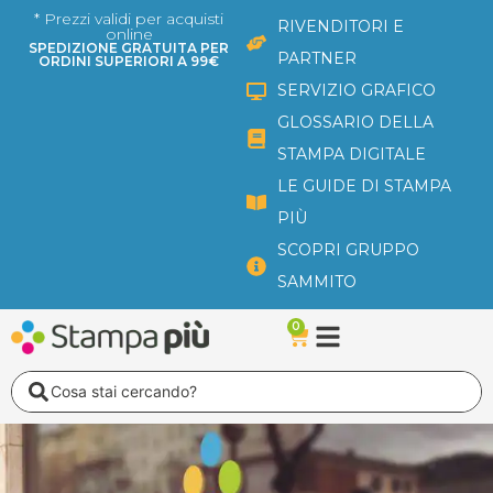
Vai
* Prezzi validi per acquisti
RIVENDITORI E
online
al
SPEDIZIONE GRATUITA PER
PARTNER
ORDINI SUPERIORI A 99€
contenuto
SERVIZIO GRAFICO
GLOSSARIO DELLA
STAMPA DIGITALE
LE GUIDE DI STAMPA
PIÙ
SCOPRI GRUPPO
SAMMITO
0
Carrello
Search
...