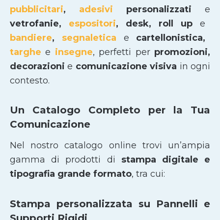
pubblicitari
,
adesivi
personalizzati
e
vetrofanie,
espositori
, desk, roll up
e
bandiere
,
segnaletica
e
cartellonistica,
targhe
e
insegne
, perfetti per
promozioni,
decorazioni
e
comunicazione visiva
in ogni
contesto.
Un Catalogo Completo per la Tua
Comunicazione
Nel nostro catalogo online trovi un’ampia
gamma di prodotti di
stampa digitale e
tipografia grande formato
, tra cui:
Stampa personalizzata su Pannelli e
Supporti Rigidi