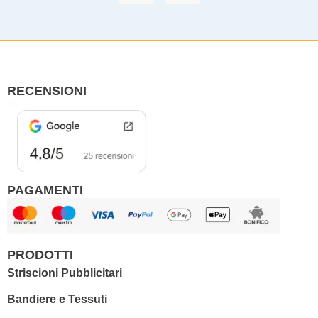
c
s
e
t
b
a
o
g
o
r
RECENSIONI
k
a
m
PAGAMENTI
PRODOTTI
Striscioni Pubblicitari
Bandiere e Tessuti