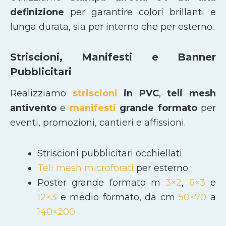
definizione
per garantire colori brillanti e
lunga durata, sia per interno che per esterno.
Striscioni, Manifesti e Banner
Pubblicitari
Realizziamo
striscioni
in PVC
,
teli mesh
antivento
e
manifesti
grande formato
per
eventi, promozioni, cantieri e affissioni.
Striscioni pubblicitari occhiellati
Teli mesh microforati
per esterno
Poster grande formato m
3×2
,
6×3
e
12×3
e medio formato, da cm
50×70
a
140×200