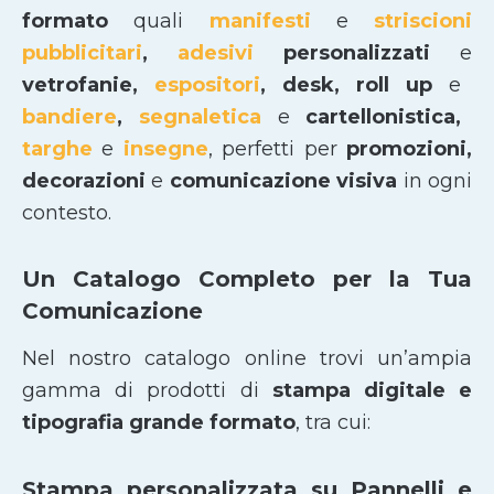
formato
quali
manifesti
e
striscioni
pubblicitari
,
adesivi
personalizzati
e
vetrofanie,
espositori
, desk, roll up
e
bandiere
,
segnaletica
e
cartellonistica,
targhe
e
insegne
, perfetti per
promozioni,
decorazioni
e
comunicazione visiva
in ogni
contesto.
Un Catalogo Completo per la Tua
Comunicazione
Nel nostro catalogo online trovi un’ampia
gamma di prodotti di
stampa digitale e
tipografia grande formato
, tra cui:
Stampa personalizzata su Pannelli e