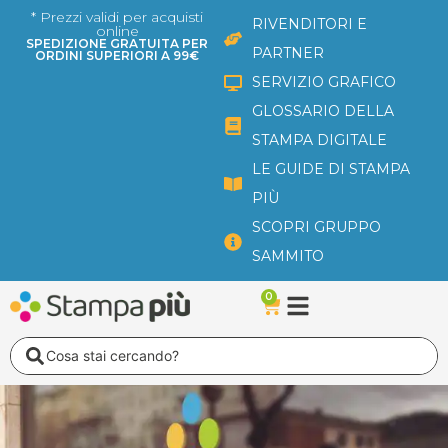
Vai
* Prezzi validi per acquisti
RIVENDITORI E
online
al
SPEDIZIONE GRATUITA PER
PARTNER
ORDINI SUPERIORI A 99€
contenuto
SERVIZIO GRAFICO
GLOSSARIO DELLA
STAMPA DIGITALE
LE GUIDE DI STAMPA
PIÙ
SCOPRI GRUPPO
SAMMITO
0
Carrello
Search
...