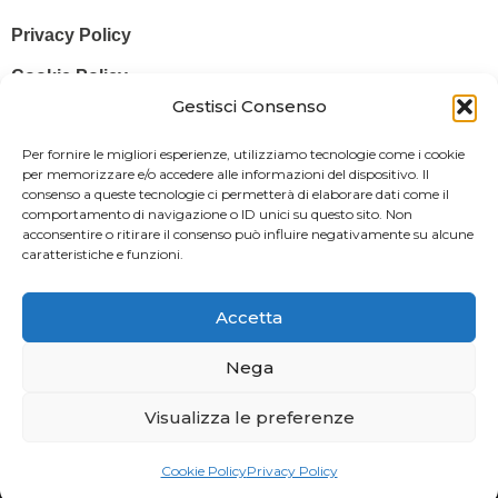
Privacy Policy
Cookie Policy
Gestisci Consenso
© 2025 Stampa più – Stampa più di Salvatore Sammito s.a.s – Sede
Per fornire le migliori esperienze, utilizziamo tecnologie come i cookie
Legale: Via Silvio Pellico, 43 97015 MODICA (RG) – P. IVA: IT
per memorizzare e/o accedere alle informazioni del dispositivo. Il
consenso a queste tecnologie ci permetterà di elaborare dati come il
01470350883
comportamento di navigazione o ID unici su questo sito. Non
acconsentire o ritirare il consenso può influire negativamente su alcune
Powered By
Il Brandificio
caratteristiche e funzioni.
Obblighi informativi per le erogazioni pubbliche: gli aiuti di Stato e gli
aiuti de minimis ricevuti dalla nostra impresa sono contenuti nel
Accetta
Registro nazionale degli aiuti di Stato di cui all’art. 52 della L. 234/2012
in modo da adempiere all’obbligo informativo relativo ai contributi
Nega
statali di cui alla Legge 124/2017 (Legge annuale per il mercato e la
Visualizza le preferenze
concorrenza – art. 1, commi 125 – 129), successivamente modificata
dal Decreto Legge 34/2019.
Cookie Policy
Privacy Policy