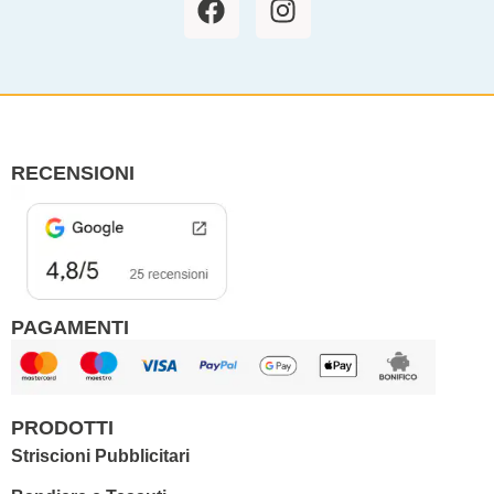
a
n
c
s
e
t
b
a
o
g
o
r
RECENSIONI
k
a
m
PAGAMENTI
PRODOTTI
Striscioni Pubblicitari