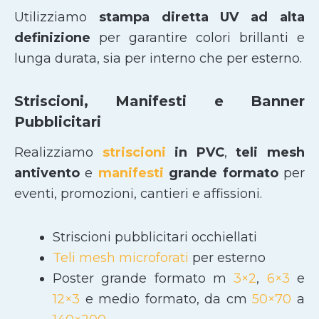
Utilizziamo
stampa diretta UV ad alta
definizione
per garantire colori brillanti e
lunga durata, sia per interno che per esterno.
Striscioni, Manifesti e Banner
Pubblicitari
Realizziamo
striscioni
in PVC
,
teli mesh
antivento
e
manifesti
grande formato
per
eventi, promozioni, cantieri e affissioni.
Striscioni pubblicitari occhiellati
Teli mesh microforati
per esterno
Poster grande formato m
3×2
,
6×3
e
12×3
e medio formato, da cm
50×70
a