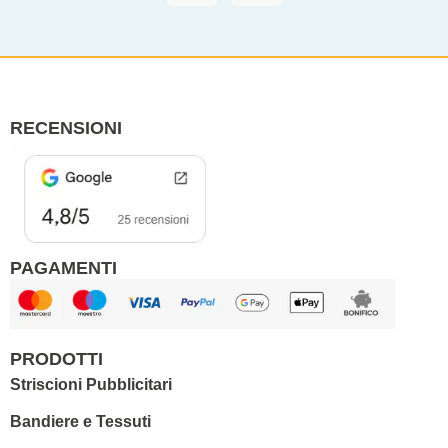
c
s
e
t
b
a
o
g
o
r
RECENSIONI
k
a
m
PAGAMENTI
PRODOTTI
Striscioni Pubblicitari
Bandiere e Tessuti