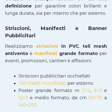
definizione
per garantire colori brillanti e
lunga durata, sia per interno che per esterno.
Striscioni, Manifesti e Banner
Pubblicitari
Realizziamo
striscioni
in PVC
,
teli mesh
antivento
e
manifesti
grande formato
per
eventi, promozioni, cantieri e affissioni.
Striscioni pubblicitari occhiellati
Teli mesh microforati
per esterno
Poster grande formato m
3×2
,
6×3
e
12×3
e medio formato, da cm
50×70
a
140×200