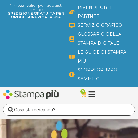
Vai
* Prezzi validi per acquisti
RIVENDITORI E
online
al
SPEDIZIONE GRATUITA PER
PARTNER
ORDINI SUPERIORI A 99€
contenuto
SERVIZIO GRAFICO
GLOSSARIO DELLA
STAMPA DIGITALE
LE GUIDE DI STAMPA
PIÙ
SCOPRI GRUPPO
SAMMITO
0
Carrello
Search
...