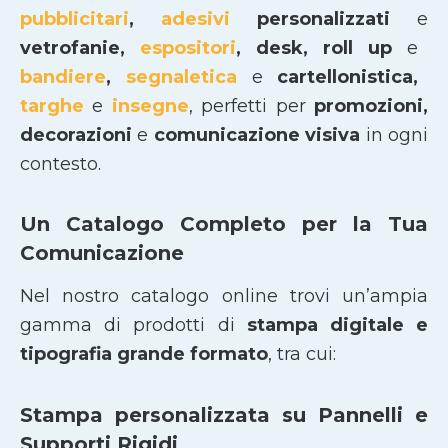
pubblicitari
,
adesivi
personalizzati
e
vetrofanie,
espositori
, desk, roll up
e
bandiere
,
segnaletica
e
cartellonistica,
targhe
e
insegne
, perfetti per
promozioni,
decorazioni
e
comunicazione visiva
in ogni
contesto.
Un Catalogo Completo per la Tua
Comunicazione
Nel nostro catalogo online trovi un’ampia
gamma di prodotti di
stampa digitale e
tipografia grande formato
, tra cui:
Stampa personalizzata su Pannelli e
Supporti Rigidi