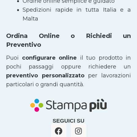
Ordine online semplice e guidato
Spedizioni rapide in tutta Italia e a
Malta
Ordina Online o Richiedi un
Preventivo
Puoi
configurare online
il tuo prodotto in
pochi passaggi oppure richiedere un
preventivo personalizzato
per lavorazioni
particolari o grandi quantità.
SEGUICI SU
F
I
a
n