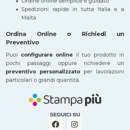
Ordine online semplice e guidato
Spedizioni rapide in tutta Italia e a
Malta
Ordina Online o Richiedi un
Preventivo
Puoi
configurare online
il tuo prodotto in
pochi passaggi oppure richiedere un
preventivo personalizzato
per lavorazioni
particolari o grandi quantità.
SEGUICI SU
F
I
a
n