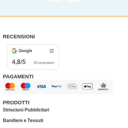
c
s
e
t
b
a
o
g
o
r
RECENSIONI
k
a
m
PAGAMENTI
PRODOTTI
Striscioni Pubblicitari
Bandiere e Tessuti