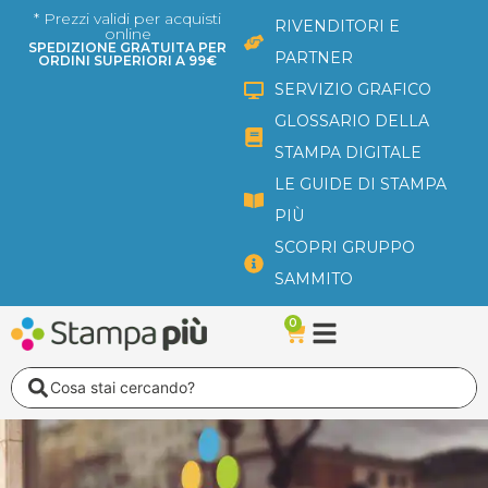
Vai
* Prezzi validi per acquisti
RIVENDITORI E
online
al
SPEDIZIONE GRATUITA PER
PARTNER
ORDINI SUPERIORI A 99€
contenuto
SERVIZIO GRAFICO
GLOSSARIO DELLA
STAMPA DIGITALE
LE GUIDE DI STAMPA
PIÙ
SCOPRI GRUPPO
SAMMITO
0
Carrello
Search
...