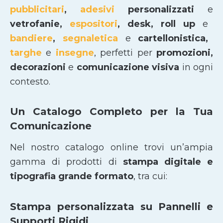
pubblicitari
,
adesivi
personalizzati
e
vetrofanie,
espositori
, desk, roll up
e
bandiere
,
segnaletica
e
cartellonistica,
targhe
e
insegne
, perfetti per
promozioni,
decorazioni
e
comunicazione visiva
in ogni
contesto.
Un Catalogo Completo per la Tua
Comunicazione
Nel nostro catalogo online trovi un’ampia
gamma di prodotti di
stampa digitale e
tipografia grande formato
, tra cui:
Stampa personalizzata su Pannelli e
Supporti Rigidi