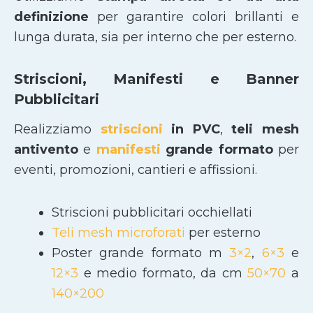
definizione
per garantire colori brillanti e
lunga durata, sia per interno che per esterno.
Striscioni, Manifesti e Banner
Pubblicitari
Realizziamo
striscioni
in PVC
,
teli mesh
antivento
e
manifesti
grande formato
per
eventi, promozioni, cantieri e affissioni.
Striscioni pubblicitari occhiellati
Teli mesh microforati
per esterno
Poster grande formato m
3×2
,
6×3
e
12×3
e medio formato, da cm
50×70
a
140×200