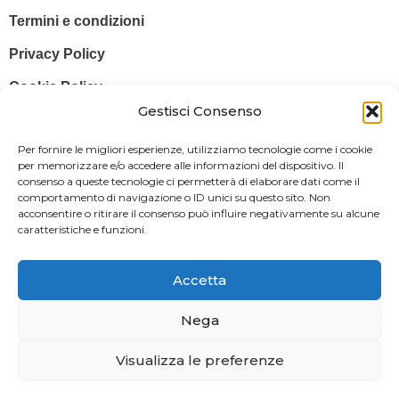
Termini e condizioni
Privacy Policy
Cookie Policy
Gestisci Consenso
© 2025 Stampa più – Stampa più di Salvatore Sammito s.a.s – Sede
Per fornire le migliori esperienze, utilizziamo tecnologie come i cookie
Legale: Via Silvio Pellico, 43 97015 MODICA (RG) – P. IVA: IT
per memorizzare e/o accedere alle informazioni del dispositivo. Il
consenso a queste tecnologie ci permetterà di elaborare dati come il
01470350883
comportamento di navigazione o ID unici su questo sito. Non
acconsentire o ritirare il consenso può influire negativamente su alcune
Powered By
Il Brandificio
caratteristiche e funzioni.
Obblighi informativi per le erogazioni pubbliche: gli aiuti di Stato e gli
aiuti de minimis ricevuti dalla nostra impresa sono contenuti nel
Accetta
Registro nazionale degli aiuti di Stato di cui all’art. 52 della L. 234/2012
in modo da adempiere all’obbligo informativo relativo ai contributi
Nega
statali di cui alla Legge 124/2017 (Legge annuale per il mercato e la
Visualizza le preferenze
concorrenza – art. 1, commi 125 – 129), successivamente modificata
dal Decreto Legge 34/2019.