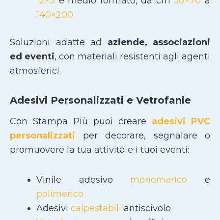
12×3
e medio formato, da cm
50×70
a
140×200
Soluzioni adatte ad
aziende, associazioni
ed eventi
, con materiali resistenti agli agenti
atmosferici.
Adesivi Personalizzati e Vetrofanie
Con Stampa Più puoi creare
adesivi PVC
personalizzati
per decorare, segnalare o
promuovere la tua attività e i tuoi eventi:
Vinile adesivo
monomerico
e
polimerico
Adesivi
calpestabili
antiscivolo