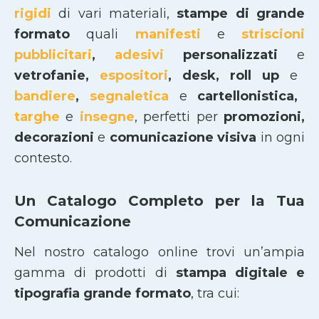
rigidi
di vari materiali,
stampe di grande
formato
quali
manifesti
e
striscioni
pubblicitari
,
adesivi
personalizzati
e
vetrofanie,
espositori
, desk, roll up
e
bandiere
,
segnaletica
e
cartellonistica,
targhe
e
insegne
, perfetti per
promozioni,
decorazioni
e
comunicazione visiva
in ogni
contesto.
Un Catalogo Completo per la Tua
Comunicazione
Nel nostro catalogo online trovi un’ampia
gamma di prodotti di
stampa digitale e
tipografia grande formato
, tra cui: