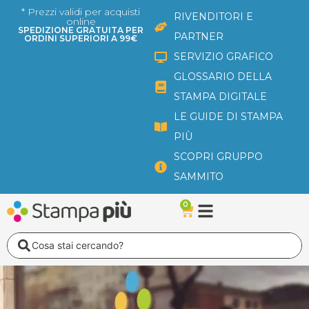
Vai
* Prezzi validi per acquisti
RIVENDITORI E
online
al
SPEDIZIONE GRATUITA PER
PARTNER
ORDINI SUPERIORI A 99€
contenuto
SERVIZIO GRAFICO
GLOSSARIO DELLA
STAMPA DIGITALE
LE GUIDE DI STAMPA
PIÙ
SCOPRI GRUPPO
SAMMITO
0
Carrello
Search
...