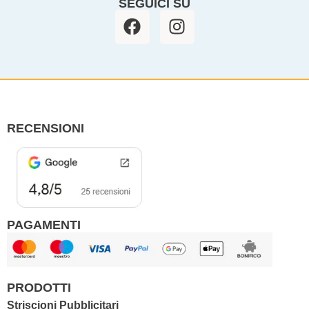
SEGUICI SU
F
I
a
n
c
s
e
t
b
a
o
g
o
r
RECENSIONI
k
a
m
PAGAMENTI
PRODOTTI
Striscioni Pubblicitari