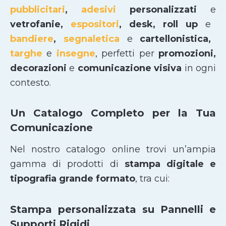
pubblicitari
,
adesivi
personalizzati
e
vetrofanie,
espositori
, desk, roll up
e
bandiere
,
segnaletica
e
cartellonistica,
targhe
e
insegne
, perfetti per
promozioni,
decorazioni
e
comunicazione visiva
in ogni
contesto.
Un Catalogo Completo per la Tua
Comunicazione
Nel nostro catalogo online trovi un’ampia
gamma di prodotti di
stampa digitale e
tipografia grande formato
, tra cui:
Stampa personalizzata su Pannelli e
Supporti Rigidi