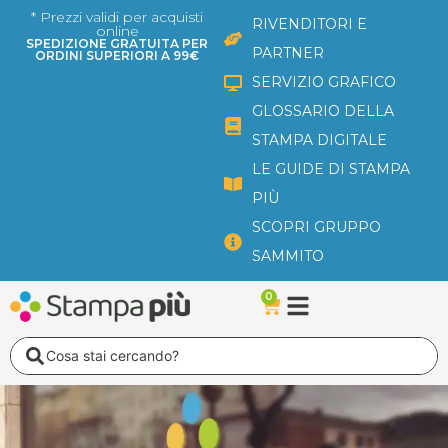
Vai
* Prezzi validi per acquisti
RIVENDITORI E
online
al
SPEDIZIONE GRATUITA PER
PARTNER
ORDINI SUPERIORI A 99€
contenuto
SERVIZIO GRAFICO
GLOSSARIO DELLA
STAMPA DIGITALE
LE GUIDE DI STAMPA
PIÙ
SCOPRI GRUPPO
SAMMITO
0
Carrello
Search
...