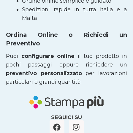
Ordine online semplice e guidato
Spedizioni rapide in tutta Italia e a
Malta
Ordina Online o Richiedi un
Preventivo
Puoi
configurare online
il tuo prodotto in
pochi passaggi oppure richiedere un
preventivo personalizzato
per lavorazioni
particolari o grandi quantità.
SEGUICI SU
F
I
a
n