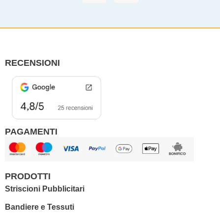
c
s
e
t
b
a
o
g
o
r
RECENSIONI
k
a
m
PAGAMENTI
PRODOTTI
Striscioni Pubblicitari
Bandiere e Tessuti