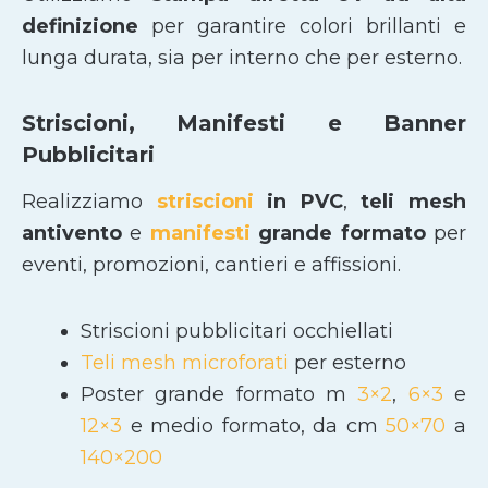
definizione
per garantire colori brillanti e
lunga durata, sia per interno che per esterno.
Striscioni, Manifesti e Banner
Pubblicitari
Realizziamo
striscioni
in PVC
,
teli mesh
antivento
e
manifesti
grande formato
per
eventi, promozioni, cantieri e affissioni.
Striscioni pubblicitari occhiellati
Teli mesh microforati
per esterno
Poster grande formato m
3×2
,
6×3
e
12×3
e medio formato, da cm
50×70
a
140×200