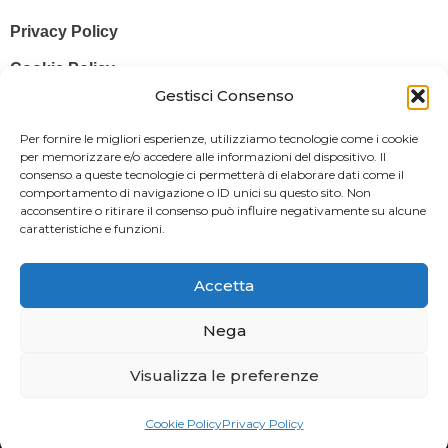
Privacy Policy
Cookie Policy
Gestisci Consenso
© 2025 Stampa più – Stampa più di Salvatore Sammito s.a.s – Sede
Per fornire le migliori esperienze, utilizziamo tecnologie come i cookie
Legale: Via Silvio Pellico, 43 97015 MODICA (RG) – P. IVA: IT
per memorizzare e/o accedere alle informazioni del dispositivo. Il
consenso a queste tecnologie ci permetterà di elaborare dati come il
01470350883
comportamento di navigazione o ID unici su questo sito. Non
acconsentire o ritirare il consenso può influire negativamente su alcune
Powered By
Il Brandificio
caratteristiche e funzioni.
Obblighi informativi per le erogazioni pubbliche: gli aiuti di Stato e gli
aiuti de minimis ricevuti dalla nostra impresa sono contenuti nel
Accetta
Registro nazionale degli aiuti di Stato di cui all’art. 52 della L. 234/2012
in modo da adempiere all’obbligo informativo relativo ai contributi
Nega
statali di cui alla Legge 124/2017 (Legge annuale per il mercato e la
Visualizza le preferenze
concorrenza – art. 1, commi 125 – 129), successivamente modificata
dal Decreto Legge 34/2019.
Cookie Policy
Privacy Policy