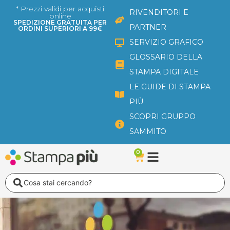
Vai
* Prezzi validi per acquisti
RIVENDITORI E
online
al
SPEDIZIONE GRATUITA PER
PARTNER
ORDINI SUPERIORI A 99€
contenuto
SERVIZIO GRAFICO
GLOSSARIO DELLA
STAMPA DIGITALE
LE GUIDE DI STAMPA
PIÙ
SCOPRI GRUPPO
SAMMITO
0
Carrello
Search
...