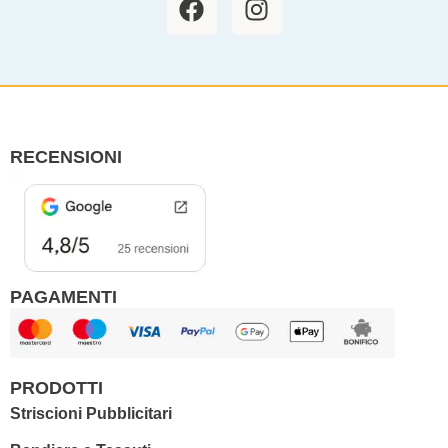
a
n
c
s
e
t
b
a
o
g
o
r
RECENSIONI
k
a
m
PAGAMENTI
PRODOTTI
Striscioni Pubblicitari