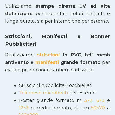
Utilizziamo
stampa diretta UV ad alta
definizione
per garantire colori brillanti e
lunga durata, sia per interno che per esterno.
Striscioni, Manifesti e Banner
Pubblicitari
Realizziamo
striscioni
in PVC
,
teli mesh
antivento
e
manifesti
grande formato
per
eventi, promozioni, cantieri e affissioni.
Striscioni pubblicitari occhiellati
Teli mesh microforati
per esterno
Poster grande formato m
3×2
,
6×3
e
12×3
e medio formato, da cm
50×70
a