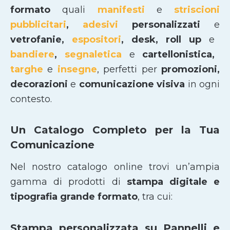
formato
quali
manifesti
e
striscioni
pubblicitari
,
adesivi
personalizzati
e
vetrofanie,
espositori
, desk, roll up
e
bandiere
,
segnaletica
e
cartellonistica,
targhe
e
insegne
, perfetti per
promozioni,
decorazioni
e
comunicazione visiva
in ogni
contesto.
Un Catalogo Completo per la Tua
Comunicazione
Nel nostro catalogo online trovi un’ampia
gamma di prodotti di
stampa digitale e
tipografia grande formato
, tra cui:
Stampa personalizzata su Pannelli e