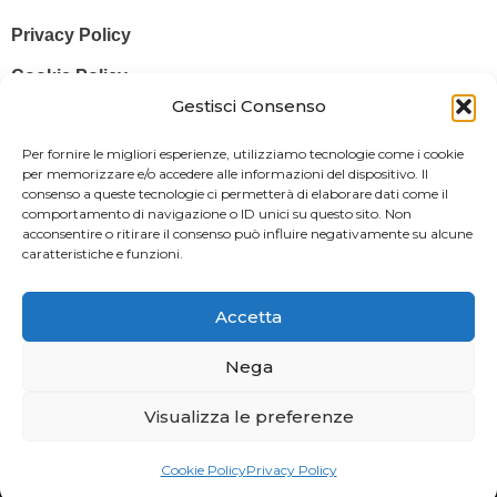
Privacy Policy
Cookie Policy
Gestisci Consenso
© 2025 Stampa più – Stampa più di Salvatore Sammito s.a.s – Sede
Per fornire le migliori esperienze, utilizziamo tecnologie come i cookie
Legale: Via Silvio Pellico, 43 97015 MODICA (RG) – P. IVA: IT
per memorizzare e/o accedere alle informazioni del dispositivo. Il
consenso a queste tecnologie ci permetterà di elaborare dati come il
01470350883
comportamento di navigazione o ID unici su questo sito. Non
acconsentire o ritirare il consenso può influire negativamente su alcune
Powered By
Il Brandificio
caratteristiche e funzioni.
Obblighi informativi per le erogazioni pubbliche: gli aiuti di Stato e gli
aiuti de minimis ricevuti dalla nostra impresa sono contenuti nel
Accetta
Registro nazionale degli aiuti di Stato di cui all’art. 52 della L. 234/2012
in modo da adempiere all’obbligo informativo relativo ai contributi
Nega
statali di cui alla Legge 124/2017 (Legge annuale per il mercato e la
Visualizza le preferenze
concorrenza – art. 1, commi 125 – 129), successivamente modificata
dal Decreto Legge 34/2019.
Cookie Policy
Privacy Policy