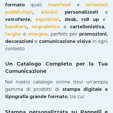
formato
quali
manifesti
e
striscioni
pubblicitari
,
adesivi
personalizzati
e
vetrofanie,
espositori
, desk, roll up
e
bandiere
,
segnaletica
e
cartellonistica,
targhe
e
insegne
, perfetti per
promozioni,
decorazioni
e
comunicazione visiva
in ogni
contesto.
Un Catalogo Completo per la Tua
Comunicazione
Nel nostro catalogo online trovi un’ampia
gamma di prodotti di
stampa digitale e
tipografia grande formato
, tra cui:
Stampa personalizzata su Pannelli e