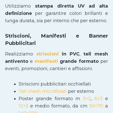
Utilizziamo
stampa diretta UV ad alta
definizione
per garantire colori brillanti e
lunga durata, sia per interno che per esterno.
Striscioni, Manifesti e Banner
Pubblicitari
Realizziamo
striscioni
in PVC
,
teli mesh
antivento
e
manifesti
grande formato
per
eventi, promozioni, cantieri e affissioni.
Striscioni pubblicitari occhiellati
Teli mesh microforati
per esterno
Poster grande formato m
3×2
,
6×3
e
12×3
e medio formato, da cm
50×70
a