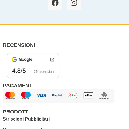
a
n
c
s
e
t
b
a
o
g
o
r
RECENSIONI
k
a
m
PAGAMENTI
PRODOTTI
Striscioni Pubblicitari