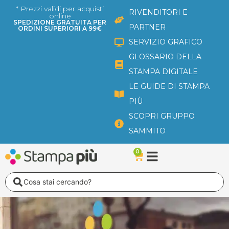
Vai
* Prezzi validi per acquisti
RIVENDITORI E
online
al
SPEDIZIONE GRATUITA PER
PARTNER
ORDINI SUPERIORI A 99€
contenuto
SERVIZIO GRAFICO
GLOSSARIO DELLA
STAMPA DIGITALE
LE GUIDE DI STAMPA
PIÙ
SCOPRI GRUPPO
SAMMITO
0
Carrello
Search
...