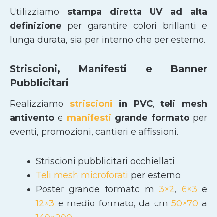
Utilizziamo
stampa diretta UV ad alta
definizione
per garantire colori brillanti e
lunga durata, sia per interno che per esterno.
Striscioni, Manifesti e Banner
Pubblicitari
Realizziamo
striscioni
in PVC
,
teli mesh
antivento
e
manifesti
grande formato
per
eventi, promozioni, cantieri e affissioni.
Striscioni pubblicitari occhiellati
Teli mesh microforati
per esterno
Poster grande formato m
3×2
,
6×3
e
12×3
e medio formato, da cm
50×70
a