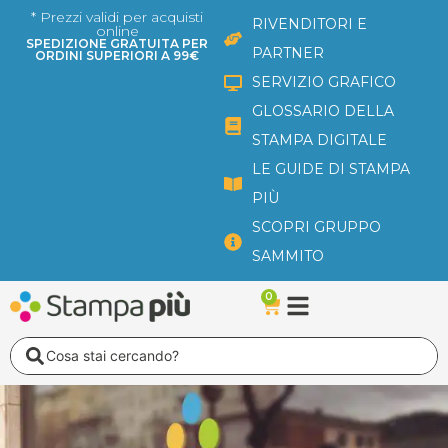
Vai
* Prezzi validi per acquisti
RIVENDITORI E
online
al
SPEDIZIONE GRATUITA PER
PARTNER
ORDINI SUPERIORI A 99€
contenuto
SERVIZIO GRAFICO
GLOSSARIO DELLA
STAMPA DIGITALE
LE GUIDE DI STAMPA
PIÙ
SCOPRI GRUPPO
SAMMITO
0
Carrello
Search
...