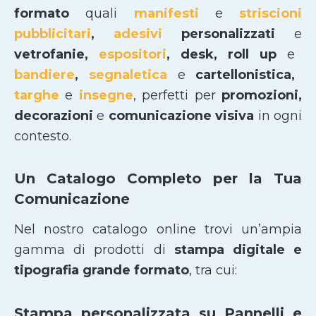
formato
quali
manifesti
e
striscioni
pubblicitari
,
adesivi
personalizzati
e
vetrofanie,
espositori
, desk, roll up
e
bandiere
,
segnaletica
e
cartellonistica,
targhe
e
insegne
, perfetti per
promozioni,
decorazioni
e
comunicazione visiva
in ogni
contesto.
Un Catalogo Completo per la Tua
Comunicazione
Nel nostro catalogo online trovi un’ampia
gamma di prodotti di
stampa digitale e
tipografia grande formato
, tra cui:
Stampa personalizzata su Pannelli e