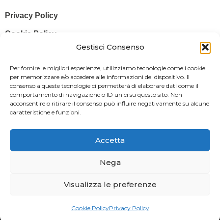
Privacy Policy
Cookie Policy
Gestisci Consenso
© 2025 Stampa più – Stampa più di Salvatore Sammito s.a.s – Sede
Per fornire le migliori esperienze, utilizziamo tecnologie come i cookie
Legale: Via Silvio Pellico, 43 97015 MODICA (RG) – P. IVA: IT
per memorizzare e/o accedere alle informazioni del dispositivo. Il
consenso a queste tecnologie ci permetterà di elaborare dati come il
01470350883
comportamento di navigazione o ID unici su questo sito. Non
acconsentire o ritirare il consenso può influire negativamente su alcune
Powered By
Il Brandificio
caratteristiche e funzioni.
Obblighi informativi per le erogazioni pubbliche: gli aiuti di Stato e gli
aiuti de minimis ricevuti dalla nostra impresa sono contenuti nel
Accetta
Registro nazionale degli aiuti di Stato di cui all’art. 52 della L. 234/2012
in modo da adempiere all’obbligo informativo relativo ai contributi
Nega
statali di cui alla Legge 124/2017 (Legge annuale per il mercato e la
Visualizza le preferenze
concorrenza – art. 1, commi 125 – 129), successivamente modificata
dal Decreto Legge 34/2019.
Cookie Policy
Privacy Policy