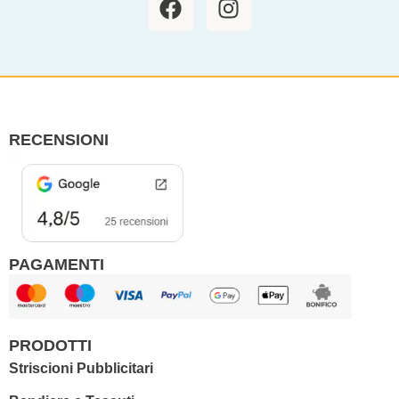
a
n
c
s
e
t
b
a
o
g
o
r
RECENSIONI
k
a
m
PAGAMENTI
PRODOTTI
Striscioni Pubblicitari