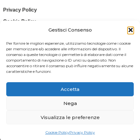
Privacy Policy
Cookie Policy
Gestisci Consenso
© 2025 Stampa più – Stampa più di Salvatore Sammito s.a.s – Sede
Per fornire le migliori esperienze, utilizziamo tecnologie come i cookie
Legale: Via Silvio Pellico, 43 97015 MODICA (RG) – P. IVA: IT
per memorizzare e/o accedere alle informazioni del dispositivo. Il
consenso a queste tecnologie ci permetterà di elaborare dati come il
01470350883
comportamento di navigazione o ID unici su questo sito. Non
acconsentire o ritirare il consenso può influire negativamente su alcune
Powered By
Il Brandificio
caratteristiche e funzioni.
Obblighi informativi per le erogazioni pubbliche: gli aiuti di Stato e gli
aiuti de minimis ricevuti dalla nostra impresa sono contenuti nel
Accetta
Registro nazionale degli aiuti di Stato di cui all’art. 52 della L. 234/2012
in modo da adempiere all’obbligo informativo relativo ai contributi
Nega
statali di cui alla Legge 124/2017 (Legge annuale per il mercato e la
Visualizza le preferenze
concorrenza – art. 1, commi 125 – 129), successivamente modificata
dal Decreto Legge 34/2019.
Cookie Policy
Privacy Policy