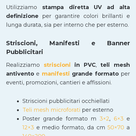
Utilizziamo
stampa diretta UV ad alta
definizione
per garantire colori brillanti e
lunga durata, sia per interno che per esterno.
Striscioni, Manifesti e Banner
Pubblicitari
Realizziamo
striscioni
in PVC
,
teli mesh
antivento
e
manifesti
grande formato
per
eventi, promozioni, cantieri e affissioni.
Striscioni pubblicitari occhiellati
Teli mesh microforati
per esterno
Poster grande formato m
3×2
,
6×3
e
12×3
e medio formato, da cm
50×70
a