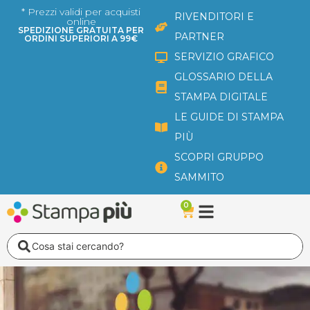
Vai
* Prezzi validi per acquisti
RIVENDITORI E
online
al
SPEDIZIONE GRATUITA PER
PARTNER
ORDINI SUPERIORI A 99€
contenuto
SERVIZIO GRAFICO
GLOSSARIO DELLA
STAMPA DIGITALE
LE GUIDE DI STAMPA
PIÙ
SCOPRI GRUPPO
SAMMITO
0
Carrello
Search
...