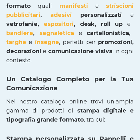
formato
quali
manifesti
e
striscioni
pubblicitari
,
adesivi
personalizzati
e
vetrofanie,
espositori
, desk, roll up
e
bandiere
,
segnaletica
e
cartellonistica,
targhe
e
insegne
, perfetti per
promozioni,
decorazioni
e
comunicazione visiva
in ogni
contesto.
Un Catalogo Completo per la Tua
Comunicazione
Nel nostro catalogo online trovi un’ampia
gamma di prodotti di
stampa digitale e
tipografia grande formato
, tra cui:
Stampa personalizzata su Pannelli e