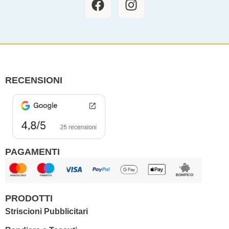
a
n
c
s
e
t
b
a
o
g
o
r
RECENSIONI
k
a
m
PAGAMENTI
PRODOTTI
Striscioni Pubblicitari