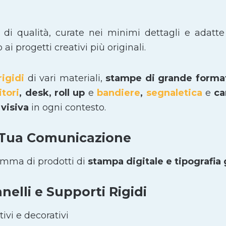
i di qualità, curate nei minimi dettagli e adatte
i progetti creativi più originali.
rigidi
di vari materiali,
stampe di grande form
itori
, desk, roll up
e
bandiere
,
segnaletica
e
car
visiva
in ogni contesto.
 Tua Comunicazione
amma di prodotti di
stampa digitale e tipografia
elli e Supporti Rigidi
ivi e decorativi