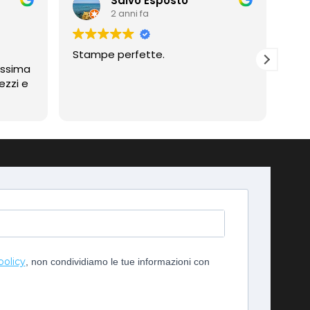
Salvo Esposto
2 anni fa
Stampe perfette.
Prof
assima
Compli
ezzi e
imp
policy
, non condividiamo le tue informazioni con