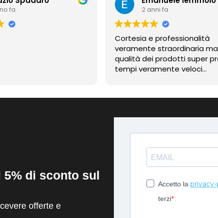
azio Spadaro
Emanuele Iemmolo
nno fa
2 anni fa
Cortesia e professionalità
veramente straordinaria m
qualità dei prodotti super pr
tempi veramente veloci
contentissimo
il 5% di sconto sul
privacy-
Accetto la
terzi
evere offerte e