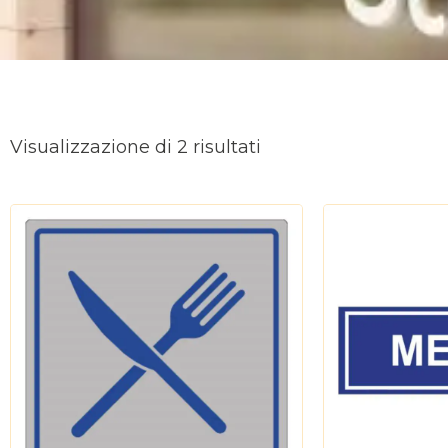
Ordina
in
Visualizzazione di 2 risultati
base
al
più
recente