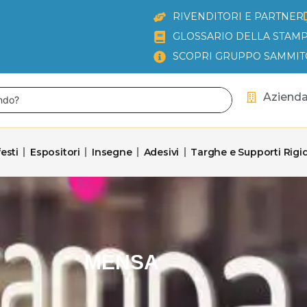
RIVENDITORI E PARTNER
GLOSSARIO DELLA STAMP
SCOPRI GRUPPO SAMMIT
Aziend
esti
Espositori
Insegne
Adesivi
Targhe e Supporti Rigid
MENSA