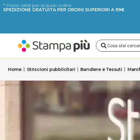
Vai
* Prezzi validi per acquisti online
SPEDIZIONE GRATUITA PER ORDINI SUPERIORI A 99€
al
contenuto
Search
...
Home
Striscioni pubblicitari
Bandiere e Tessuti
Manif