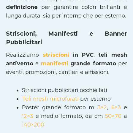
definizione
per garantire colori brillanti e
lunga durata, sia per interno che per esterno.
Striscioni, Manifesti e Banner
Pubblicitari
Realizziamo
striscioni
in PVC
,
teli mesh
antivento
e
manifesti
grande formato
per
eventi, promozioni, cantieri e affissioni.
Striscioni pubblicitari occhiellati
Teli mesh microforati
per esterno
Poster grande formato m
3×2
,
6×3
e
12×3
e medio formato, da cm
50×70
a
140×200