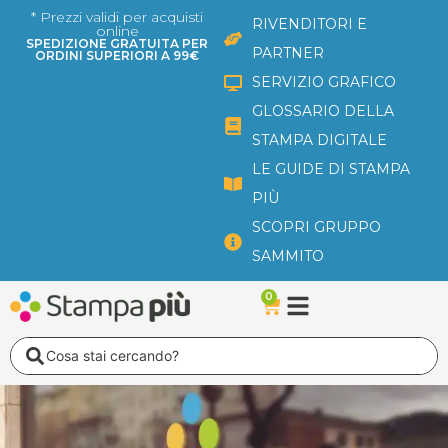
Vai
* Prezzi validi per acquisti
RIVENDITORI E
online
al
SPEDIZIONE GRATUITA PER
PARTNER
ORDINI SUPERIORI A 99€
contenuto
SERVIZIO GRAFICO
GLOSSARIO DELLA
STAMPA DIGITALE
LE GUIDE DI STAMPA
PIÙ
SCOPRI GRUPPO
SAMMITO
0
Carrello
Search
...