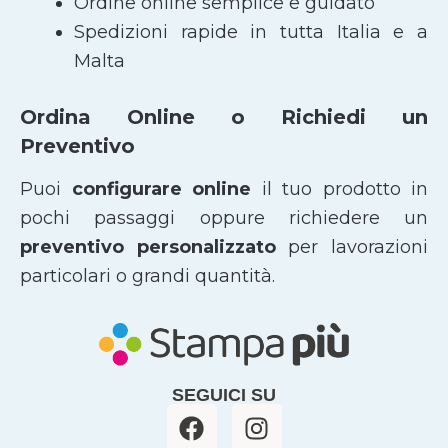
Ordine online semplice e guidato
Spedizioni rapide in tutta Italia e a
Malta
Ordina Online o Richiedi un
Preventivo
Puoi
configurare online
il tuo prodotto in
pochi passaggi oppure richiedere un
preventivo personalizzato
per lavorazioni
particolari o grandi quantità.
SEGUICI SU
F
I
a
n