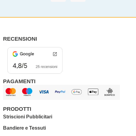
c
s
e
t
b
a
o
g
o
r
RECENSIONI
k
a
m
PAGAMENTI
PRODOTTI
Striscioni Pubblicitari
Bandiere e Tessuti