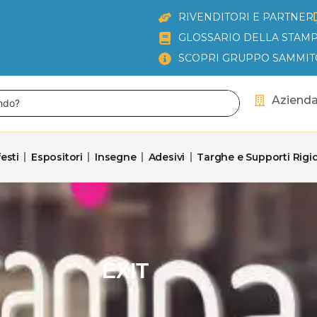
RIVENDITORI E PARTNER
GLOSSARIO DELLA STAMP
SCOPRI GRUPPO SAMMIT
Aziend
esti
Espositori
Insegne
Adesivi
Targhe e Supporti Rigid
EXIT