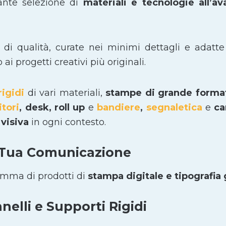
ante selezione di
materiali e tecnologie all’a
i di qualità, curate nei minimi dettagli e adatte
i progetti creativi più originali.
rigidi
di vari materiali,
stampe di grande form
itori
, desk, roll up
e
bandiere
,
segnaletica
e
car
visiva
in ogni contesto.
 Tua Comunicazione
amma di prodotti di
stampa digitale e tipografia
elli e Supporti Rigidi