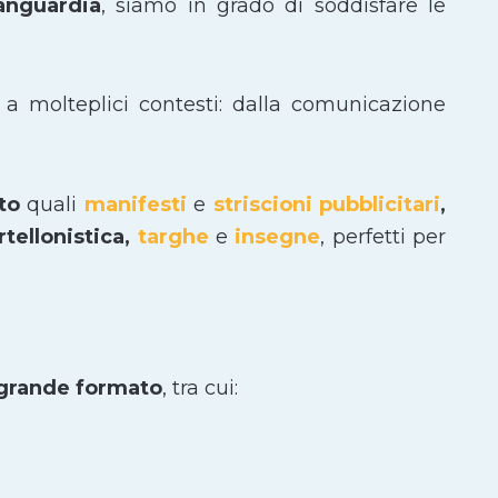
vanguardia
, siamo in grado di soddisfare le
 a molteplici contesti: dalla comunicazione
ato
quali
manifesti
e
striscioni pubblicitari
,
tellonistica,
targhe
e
insegne
, perfetti per
 grande formato
, tra cui: