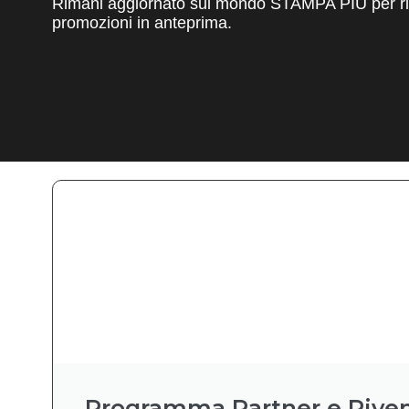
Rimani aggiornato sul mondo STAMPA PIÙ per ric
promozioni in anteprima.
Programma Partner e Riven