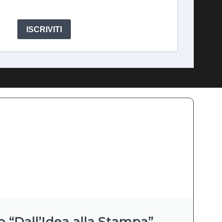
ISCRIVITI
o “Dall’Idea alla Stampa”