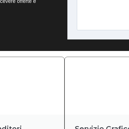
evere offerte e
ditori
Servizio Grafic