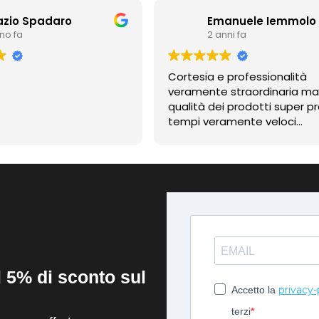
azio Spadaro
Emanuele Iemmolo
nno fa
2 anni fa
Cortesia e professionalità
veramente straordinaria m
qualità dei prodotti super pr
tempi veramente veloci
contentissimo
il 5% di sconto sul
privacy-
Accetto la
terzi