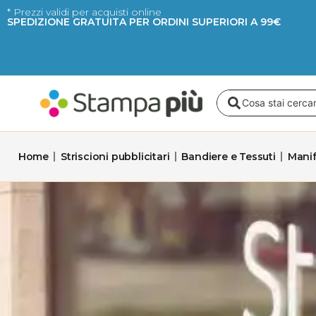
Vai
* Prezzi validi per acquisti online
SPEDIZIONE GRATUITA PER ORDINI SUPERIORI A 99€
al
contenuto
Search
...
Home
Striscioni pubblicitari
Bandiere e Tessuti
Manif