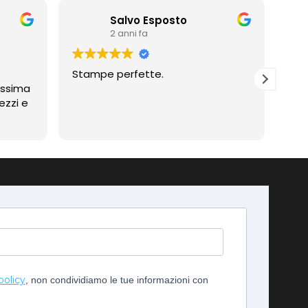
Salvo Esposto
2 anni fa
Stampe perfette.
Prof
assima
Compli
ezzi e
imp
policy
, non condividiamo le tue informazioni con