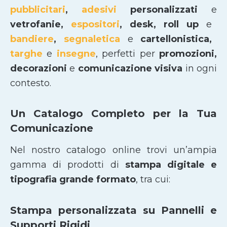
pubblicitari
,
adesivi
personalizzati
e
vetrofanie,
espositori
, desk, roll up
e
bandiere
,
segnaletica
e
cartellonistica,
targhe
e
insegne
, perfetti per
promozioni,
decorazioni
e
comunicazione visiva
in ogni
contesto.
Un Catalogo Completo per la Tua
Comunicazione
Nel nostro catalogo online trovi un’ampia
gamma di prodotti di
stampa digitale e
tipografia grande formato
, tra cui:
Stampa personalizzata su Pannelli e
Supporti Rigidi