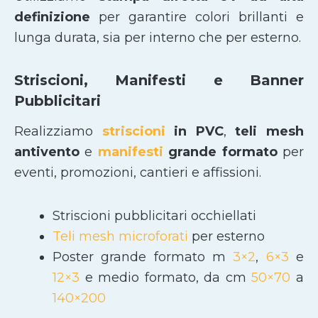
definizione
per garantire colori brillanti e
lunga durata, sia per interno che per esterno.
Striscioni, Manifesti e Banner
Pubblicitari
Realizziamo
striscioni
in PVC
,
teli mesh
antivento
e
manifesti
grande formato
per
eventi, promozioni, cantieri e affissioni.
Striscioni pubblicitari occhiellati
Teli mesh microforati
per esterno
Poster grande formato m
3×2
,
6×3
e
12×3
e medio formato, da cm
50×70
a
140×200