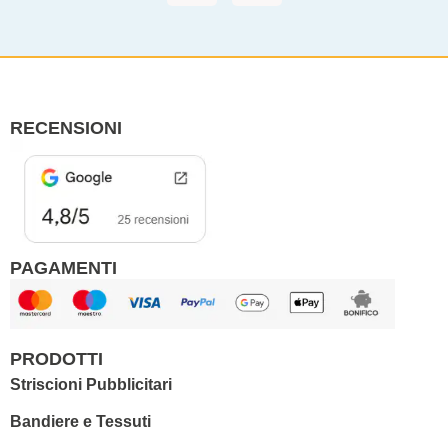
c
s
e
t
b
a
o
g
o
r
RECENSIONI
k
a
m
PAGAMENTI
PRODOTTI
Striscioni Pubblicitari
Bandiere e Tessuti