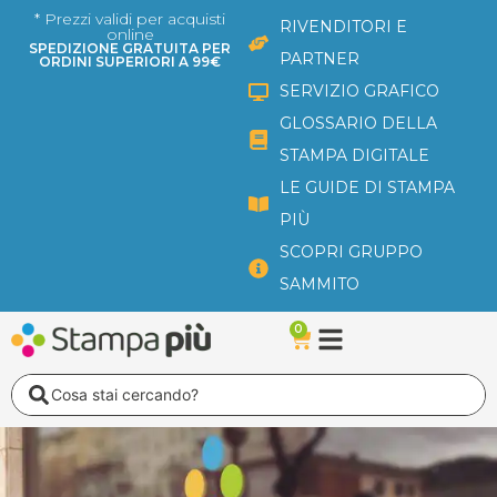
Vai
* Prezzi validi per acquisti
RIVENDITORI E
online
al
SPEDIZIONE GRATUITA PER
PARTNER
ORDINI SUPERIORI A 99€
contenuto
SERVIZIO GRAFICO
GLOSSARIO DELLA
STAMPA DIGITALE
LE GUIDE DI STAMPA
PIÙ
SCOPRI GRUPPO
SAMMITO
0
Carrello
Search
...