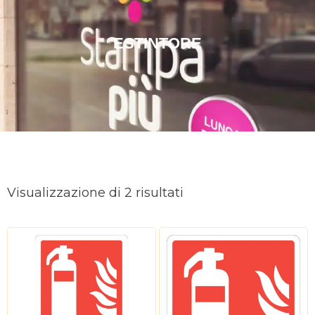
ESTINTORE
Ordina
in
Visualizzazione di 2 risultati
base
al
più
recente