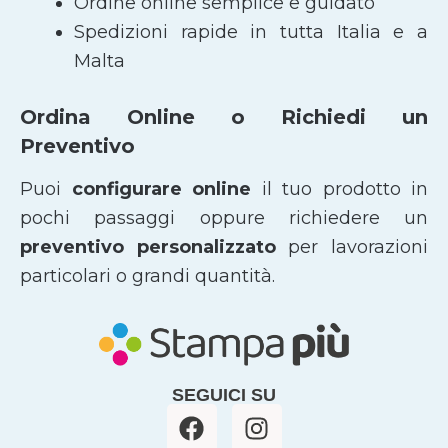
Ordine online semplice e guidato
Spedizioni rapide in tutta Italia e a
Malta
Ordina Online o Richiedi un
Preventivo
Puoi
configurare online
il tuo prodotto in
pochi passaggi oppure richiedere un
preventivo personalizzato
per lavorazioni
particolari o grandi quantità.
SEGUICI SU
F
I
a
n