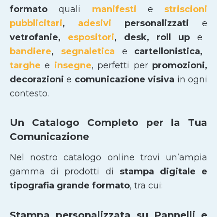
formato
quali
manifesti
e
striscioni
pubblicitari
,
adesivi
personalizzati
e
vetrofanie,
espositori
, desk, roll up
e
bandiere
,
segnaletica
e
cartellonistica,
targhe
e
insegne
, perfetti per
promozioni,
decorazioni
e
comunicazione visiva
in ogni
contesto.
Un Catalogo Completo per la Tua
Comunicazione
Nel nostro catalogo online trovi un’ampia
gamma di prodotti di
stampa digitale e
tipografia grande formato
, tra cui:
Stampa personalizzata su Pannelli e