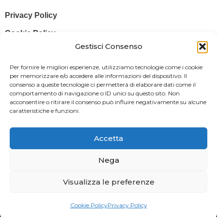
Privacy Policy
Cookie Policy
Gestisci Consenso
© 2025 Stampa più – Stampa più di Salvatore Sammito s.a.s – Sede
Per fornire le migliori esperienze, utilizziamo tecnologie come i cookie
Legale: Via Silvio Pellico, 43 97015 MODICA (RG) – P. IVA: IT
per memorizzare e/o accedere alle informazioni del dispositivo. Il
consenso a queste tecnologie ci permetterà di elaborare dati come il
01470350883
comportamento di navigazione o ID unici su questo sito. Non
acconsentire o ritirare il consenso può influire negativamente su alcune
Powered By
Il Brandificio
caratteristiche e funzioni.
Obblighi informativi per le erogazioni pubbliche: gli aiuti di Stato e gli
aiuti de minimis ricevuti dalla nostra impresa sono contenuti nel
Accetta
Registro nazionale degli aiuti di Stato di cui all’art. 52 della L. 234/2012
in modo da adempiere all’obbligo informativo relativo ai contributi
Nega
statali di cui alla Legge 124/2017 (Legge annuale per il mercato e la
Visualizza le preferenze
concorrenza – art. 1, commi 125 – 129), successivamente modificata
dal Decreto Legge 34/2019.
Cookie Policy
Privacy Policy