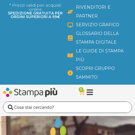
Vai
* Prezzi validi per acquisti
RIVENDITORI E
online
al
SPEDIZIONE GRATUITA PER
PARTNER
ORDINI SUPERIORI A 99€
contenuto
SERVIZIO GRAFICO
GLOSSARIO DELLA
STAMPA DIGITALE
LE GUIDE DI STAMPA
PIÙ
SCOPRI GRUPPO
SAMMITO
0
Carrello
Search
...