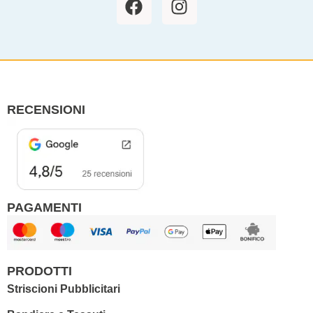
a
n
c
s
e
t
b
a
o
g
o
r
RECENSIONI
k
a
m
PAGAMENTI
PRODOTTI
Striscioni Pubblicitari