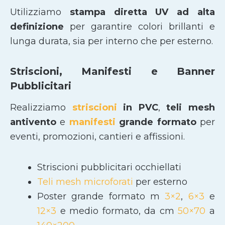
Utilizziamo
stampa diretta UV ad alta
definizione
per garantire colori brillanti e
lunga durata, sia per interno che per esterno.
Striscioni, Manifesti e Banner
Pubblicitari
Realizziamo
striscioni
in PVC
,
teli mesh
antivento
e
manifesti
grande formato
per
eventi, promozioni, cantieri e affissioni.
Striscioni pubblicitari occhiellati
Teli mesh microforati
per esterno
Poster grande formato m
3×2
,
6×3
e
12×3
e medio formato, da cm
50×70
a