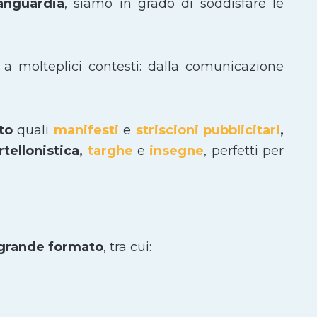
vanguardia
, siamo in grado di soddisfare le
 a molteplici contesti: dalla comunicazione
ato
quali
manifesti
e
striscioni pubblicitari
,
tellonistica,
targhe
e
insegne
, perfetti per
 grande formato
, tra cui: