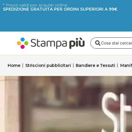
Vai
* Prezzi validi per acquisti online
SPEDIZIONE GRATUITA PER ORDINI SUPERIORI A 99€
al
contenuto
Search
...
Home
Striscioni pubblicitari
Bandiere e Tessuti
Manif