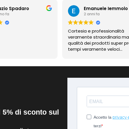
azio Spadaro
Emanuele Iemmolo
nno fa
2 anni fa
Cortesia e professionalità
veramente straordinaria m
qualità dei prodotti super pr
tempi veramente veloci
contentissimo
il 5% di sconto sul
privacy-
Accetto la
terzi