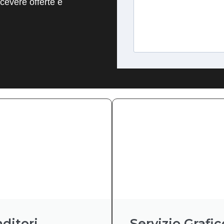
evere offerte e
ditori
Servizio Grafic