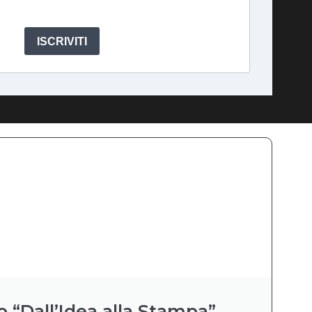
ISCRIVITI
o “Dall’Idea alla Stampa”