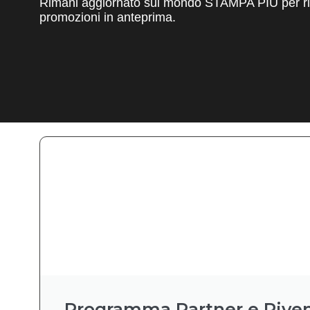
Rimani aggiornato sul mondo STAMPA PIÙ per ric
promozioni in anteprima.
Programma Partner e Riven