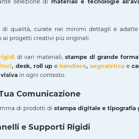
ante selezione di
materiali e tecnologie all’a
i di qualità, curate nei minimi dettagli e adatte
i progetti creativi più originali.
rigidi
di vari materiali,
stampe di grande form
itori
, desk, roll up
e
bandiere
,
segnaletica
e
car
visiva
in ogni contesto.
 Tua Comunicazione
amma di prodotti di
stampa digitale e tipografia
elli e Supporti Rigidi