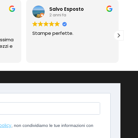
Salvo Esposto
2 anni fa
Stampe perfette.
Prof
assima
Compli
ezzi e
imp
policy
, non condividiamo le tue informazioni con