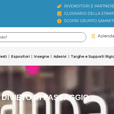
RIVENDITORI E PARTNER
GLOSSARIO DELLA STAMP
SCOPRI GRUPPO SAMMIT
Aziend
esti
Espositori
Insegne
Adesivi
Targhe e Supporti Rigid
DIVIETO DI PASSAGGIO