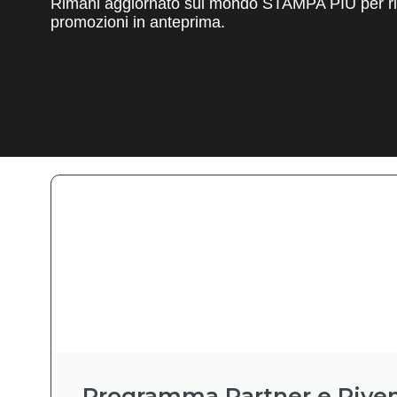
Rimani aggiornato sul mondo STAMPA PIÙ per ric
promozioni in anteprima.
Programma Partner e Riven