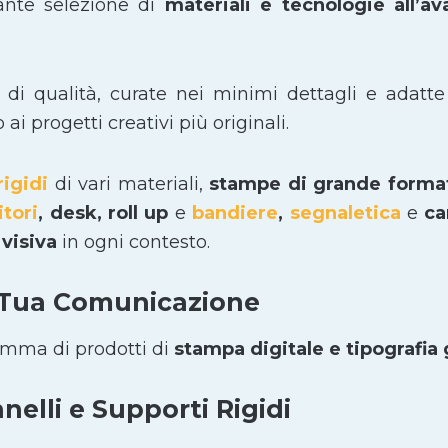
ante selezione di
materiali e tecnologie all’a
i di qualità, curate nei minimi dettagli e adatte
i progetti creativi più originali.
rigidi
di vari materiali,
stampe di grande form
itori
, desk, roll up
e
bandiere
,
segnaletica
e
car
visiva
in ogni contesto.
 Tua Comunicazione
amma di prodotti di
stampa digitale e tipografia
elli e Supporti Rigidi