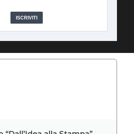
ISCRIVITI
o “Dall’Idea alla Stampa”