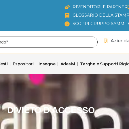
RIVENDITORI E PARTNER
GLOSSARIO DELLA STAMP
SCOPRI GRUPPO SAMMIT
Aziend
esti
Espositori
Insegne
Adesivi
Targhe e Supporti Rigid
DIVIETO D'ACCESSO