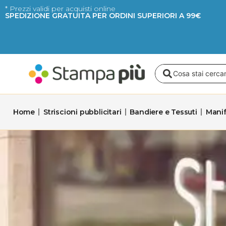
Vai
* Prezzi validi per acquisti online
SPEDIZIONE GRATUITA PER ORDINI SUPERIORI A 99€
al
contenuto
Search
...
Home
Striscioni pubblicitari
Bandiere e Tessuti
Manif