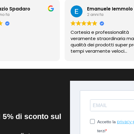
azio Spadaro
Emanuele Iemmolo
nno fa
2 anni fa
Cortesia e professionalità
veramente straordinaria m
qualità dei prodotti super pr
tempi veramente veloci
contentissimo
il 5% di sconto sul
privacy-
Accetto la
terzi