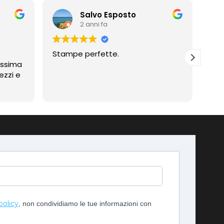
Salvo Esposto
2 anni fa
Stampe perfette.
Prof
assima
Compli
ezzi e
imp
policy
, non condividiamo le tue informazioni con