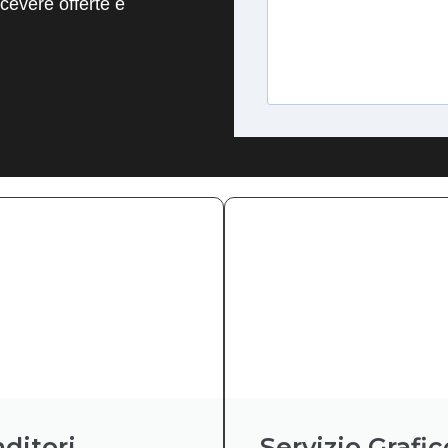
evere offerte e
ditori
Servizio Grafic