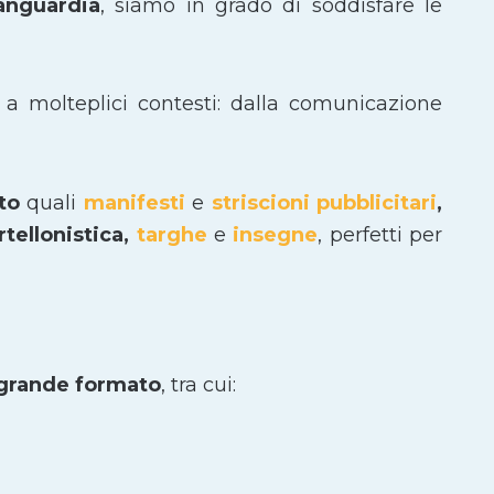
vanguardia
, siamo in grado di soddisfare le
 a molteplici contesti: dalla comunicazione
ato
quali
manifesti
e
striscioni pubblicitari
,
tellonistica,
targhe
e
insegne
, perfetti per
 grande formato
, tra cui: