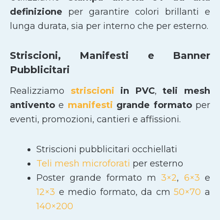
definizione
per garantire colori brillanti e
lunga durata, sia per interno che per esterno.
Striscioni, Manifesti e Banner
Pubblicitari
Realizziamo
striscioni
in PVC
,
teli mesh
antivento
e
manifesti
grande formato
per
eventi, promozioni, cantieri e affissioni.
Striscioni pubblicitari occhiellati
Teli mesh microforati
per esterno
Poster grande formato m
3×2
,
6×3
e
12×3
e medio formato, da cm
50×70
a
140×200