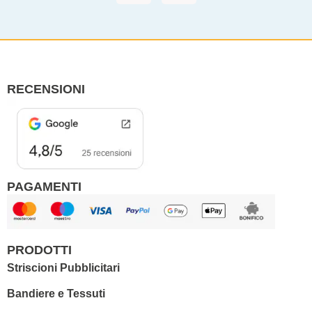
c
s
e
t
b
a
o
g
o
r
RECENSIONI
k
a
m
PAGAMENTI
PRODOTTI
Striscioni Pubblicitari
Bandiere e Tessuti