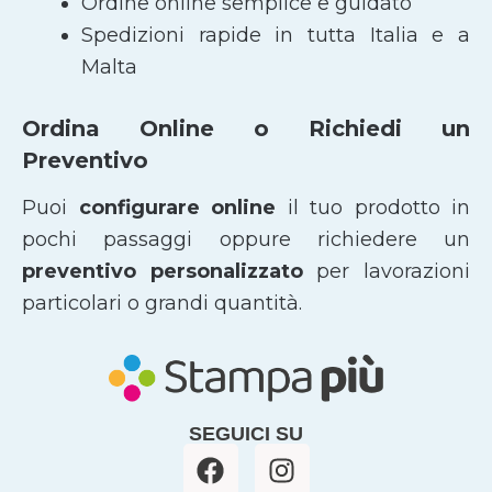
Ordine online semplice e guidato
Spedizioni rapide in tutta Italia e a
Malta
Ordina Online o Richiedi un
Preventivo
Puoi
configurare online
il tuo prodotto in
pochi passaggi oppure richiedere un
preventivo personalizzato
per lavorazioni
particolari o grandi quantità.
SEGUICI SU
F
I
a
n