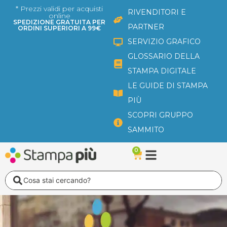
Vai
* Prezzi validi per acquisti
RIVENDITORI E
online
al
SPEDIZIONE GRATUITA PER
PARTNER
ORDINI SUPERIORI A 99€
contenuto
SERVIZIO GRAFICO
GLOSSARIO DELLA
STAMPA DIGITALE
LE GUIDE DI STAMPA
PIÙ
SCOPRI GRUPPO
SAMMITO
0
Carrello
Search
...