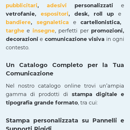
pubblicitari
,
adesivi
personalizzati
e
vetrofanie,
espositori
, desk, roll up
e
bandiere
,
segnaletica
e
cartellonistica,
targhe
e
insegne
, perfetti per
promozioni,
decorazioni
e
comunicazione visiva
in ogni
contesto.
Un Catalogo Completo per la Tua
Comunicazione
Nel nostro catalogo online trovi un’ampia
gamma di prodotti di
stampa digitale e
tipografia grande formato
, tra cui:
Stampa personalizzata su Pannelli e
Supporti Rigidi