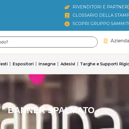
RIVENDITORI E PARTNER
GLOSSARIO DELLA STAMP
SCOPRI GRUPPO SAMMIT
Aziend
esti
Espositori
Insegne
Adesivi
Targhe e Supporti Rigid
BANNER SPALMATO