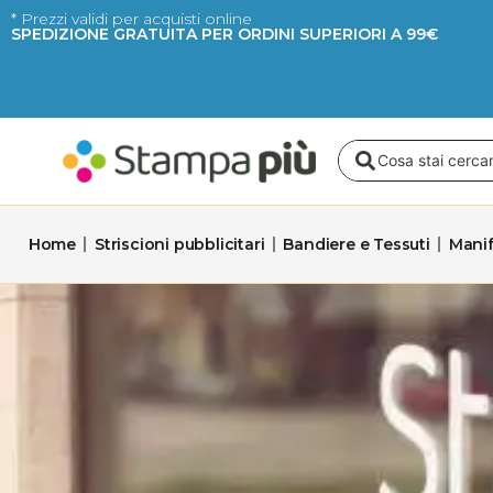
Vai
* Prezzi validi per acquisti online
SPEDIZIONE GRATUITA PER ORDINI SUPERIORI A 99€
al
contenuto
Search
...
Home
Striscioni pubblicitari
Bandiere e Tessuti
Manif