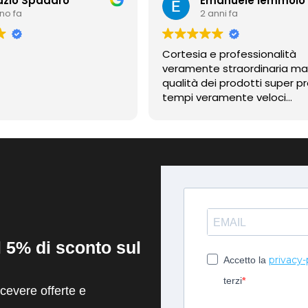
azio Spadaro
Emanuele Iemmolo
nno fa
2 anni fa
Cortesia e professionalità
veramente straordinaria m
qualità dei prodotti super pr
tempi veramente veloci
contentissimo
il 5% di sconto sul
privacy-
Accetto la
terzi
evere offerte e