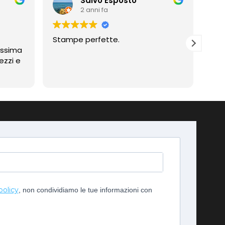
Salvo Esposto
2 anni fa
Stampe perfette.
Prof
assima
Compli
ezzi e
imp
policy
, non condividiamo le tue informazioni con