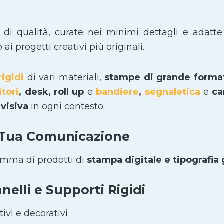
i di qualità, curate nei minimi dettagli e adatte
i progetti creativi più originali.
rigidi
di vari materiali,
stampe di grande form
itori
, desk, roll up
e
bandiere
,
segnaletica
e
car
visiva
in ogni contesto.
 Tua Comunicazione
amma di prodotti di
stampa digitale e tipografia
elli e Supporti Rigidi
ivi e decorativi