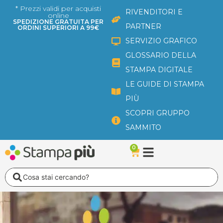
Vai
* Prezzi validi per acquisti
RIVENDITORI E
online
al
SPEDIZIONE GRATUITA PER
PARTNER
ORDINI SUPERIORI A 99€
contenuto
SERVIZIO GRAFICO
GLOSSARIO DELLA
STAMPA DIGITALE
LE GUIDE DI STAMPA
PIÙ
SCOPRI GRUPPO
SAMMITO
0
Carrello
Search
...