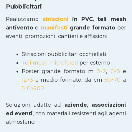
Pubblicitari
Realizziamo
striscioni
in PVC
,
teli mesh
antivento
e
manifesti
grande formato
per
eventi, promozioni, cantieri e affissioni.
Striscioni pubblicitari occhiellati
Teli mesh microforati
per esterno
Poster grande formato m
3×2
,
6×3
e
12×3
e medio formato, da cm
50×70
a
140×200
Soluzioni adatte ad
aziende, associazioni
ed eventi
, con materiali resistenti agli agenti
atmosferici.