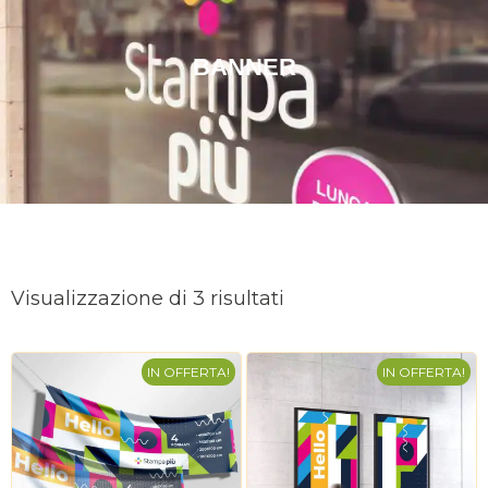
BANNER
Ordina
in
Visualizzazione di 3 risultati
base
al
più
IN OFFERTA!
recente
IN OFFERTA!