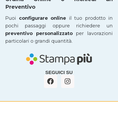
Preventivo
Puoi
configurare online
il tuo prodotto in
pochi passaggi oppure richiedere un
preventivo personalizzato
per lavorazioni
particolari o grandi quantità.
SEGUICI SU
F
I
a
n
c
s
e
t
b
a
o
g
o
r