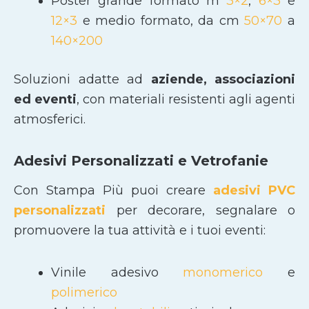
Poster grande formato m
3×2
,
6×3
e
12×3
e medio formato, da cm
50×70
a
140×200
Soluzioni adatte ad
aziende, associazioni
ed eventi
, con materiali resistenti agli agenti
atmosferici.
Adesivi Personalizzati e Vetrofanie
Con Stampa Più puoi creare
adesivi PVC
personalizzati
per decorare, segnalare o
promuovere la tua attività e i tuoi eventi:
Vinile adesivo
monomerico
e
polimerico