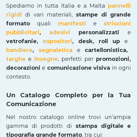
Spediamo in tutta Italia e a Malta
pannelli
rigidi
di vari materiali,
stampe di grande
formato
quali
manifesti
e
striscioni
pubblicitari
,
adesivi
personalizzati
e
vetrofanie,
espositori
, desk, roll up
e
bandiere
,
segnaletica
e
cartellonistica,
targhe
e
insegne
, perfetti per
promozioni,
decorazioni
e
comunicazione visiva
in ogni
contesto.
Un Catalogo Completo per la Tua
Comunicazione
Nel nostro catalogo online trovi un’ampia
gamma di prodotti di
stampa digitale e
tipografia grande formato
, tra cui: