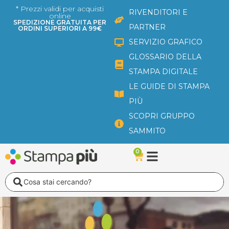
Vai
* Prezzi validi per acquisti
RIVENDITORI E
online
al
SPEDIZIONE GRATUITA PER
PARTNER
ORDINI SUPERIORI A 99€
contenuto
SERVIZIO GRAFICO
GLOSSARIO DELLA
STAMPA DIGITALE
LE GUIDE DI STAMPA
PIÙ
SCOPRI GRUPPO
SAMMITO
0
Carrello
Search
...