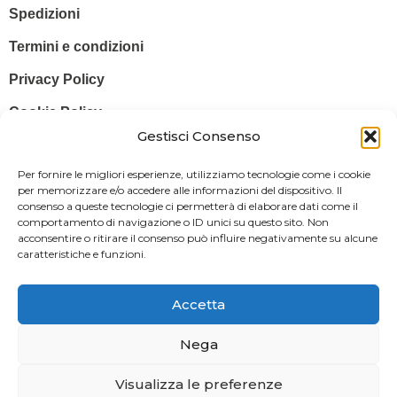
Spedizioni
Termini e condizioni
Privacy Policy
Cookie Policy
Gestisci Consenso
© 2025 Stampa più – Stampa più di Salvatore Sammito s.a.s – Sede
Per fornire le migliori esperienze, utilizziamo tecnologie come i cookie
Legale: Via Silvio Pellico, 43 97015 MODICA (RG) – P. IVA: IT
per memorizzare e/o accedere alle informazioni del dispositivo. Il
consenso a queste tecnologie ci permetterà di elaborare dati come il
01470350883
comportamento di navigazione o ID unici su questo sito. Non
acconsentire o ritirare il consenso può influire negativamente su alcune
Powered By
Il Brandificio
caratteristiche e funzioni.
Obblighi informativi per le erogazioni pubbliche: gli aiuti di Stato e gli
aiuti de minimis ricevuti dalla nostra impresa sono contenuti nel
Accetta
Registro nazionale degli aiuti di Stato di cui all’art. 52 della L. 234/2012
in modo da adempiere all’obbligo informativo relativo ai contributi
Nega
statali di cui alla Legge 124/2017 (Legge annuale per il mercato e la
Visualizza le preferenze
concorrenza – art. 1, commi 125 – 129), successivamente modificata