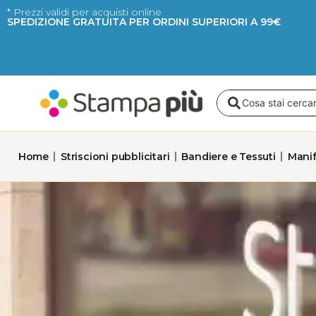
Vai
* Prezzi validi per acquisti online
SPEDIZIONE GRATUITA PER ORDINI SUPERIORI A 99€
al
contenuto
Search
...
Home
Striscioni pubblicitari
Bandiere e Tessuti
Manif