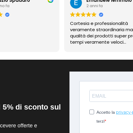
azio Spadaro
Emanuele Iemmolo
nno fa
2 anni fa
Cortesia e professionalità
veramente straordinaria m
qualità dei prodotti super pr
tempi veramente veloci
contentissimo
il 5% di sconto sul
privacy-
Accetto la
terzi
evere offerte e