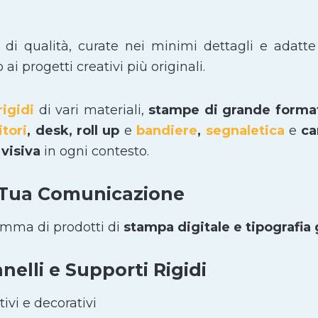
i di qualità, curate nei minimi dettagli e adatte
i progetti creativi più originali.
rigidi
di vari materiali,
stampe di grande form
itori
, desk, roll up
e
bandiere
,
segnaletica
e
car
visiva
in ogni contesto.
 Tua Comunicazione
amma di prodotti di
stampa digitale e tipografia
elli e Supporti Rigidi
ivi e decorativi