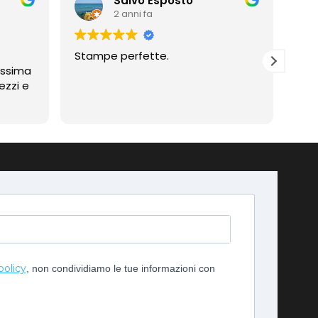
Salvo Esposto
2 anni fa
Stampe perfette.
Prof
assima
Compli
ezzi e
imp
policy
, non condividiamo le tue informazioni con