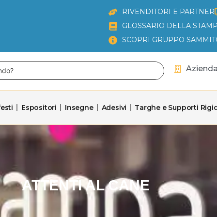
RIVENDITORI E PARTNER
GLOSSARIO DELLA STAMP
SCOPRI GRUPPO SAMMIT
Aziend
esti
Espositori
Insegne
Adesivi
Targhe e Supporti Rigid
ATTENTI AL CANE