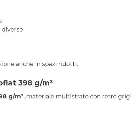
o
e diverse
one anche in spazi ridotti.
oflat 398 g/m²
398 g/m²
, materiale multistrato con retro grig