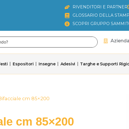
RIVENDITORI E PARTNER
GLOSSARIO DELLA STAMP
SCOPRI GRUPPO SAMMIT
Aziend
esti
Espositori
Insegne
Adesivi
Targhe e Supporti Rigid
 Bifacciale cm 85×200
iale cm 85×200