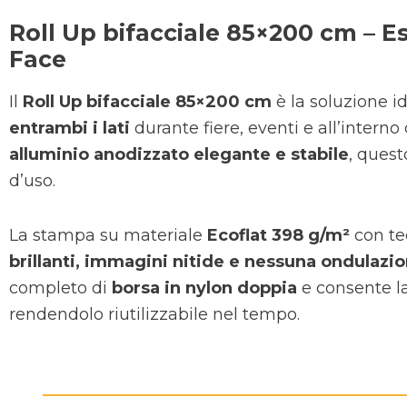
Roll Up bifacciale 85×200 cm – E
Face
Il
Roll Up bifacciale 85×200 cm
è la soluzione i
entrambi i lati
durante fiere, eventi e all’interno 
alluminio anodizzato elegante e stabile
, quest
d’uso.
La stampa su materiale
Ecoflat 398 g/m²
con te
brillanti, immagini nitide e nessuna ondulazi
completo di
borsa in nylon doppia
e consente la
rendendolo riutilizzabile nel tempo.