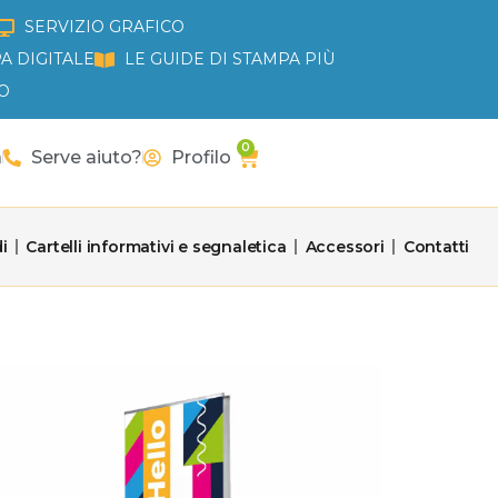
SERVIZIO GRAFICO
A DIGITALE
LE GUIDE DI STAMPA PIÙ
O
0
Carrello
a
Serve aiuto?
Profilo
i
Cartelli informativi e segnaletica
Accessori
Contatti