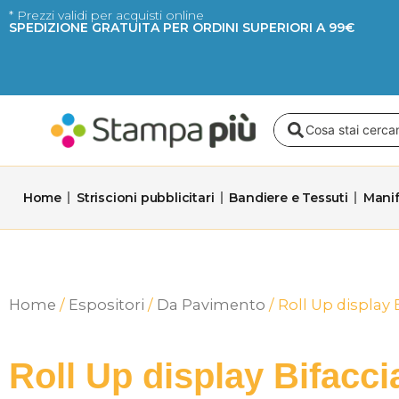
Vai
* Prezzi validi per acquisti online
SPEDIZIONE GRATUITA PER ORDINI SUPERIORI A 99€
al
contenuto
Search
...
Home
Striscioni pubblicitari
Bandiere e Tessuti
Manif
Home
/
Espositori
/
Da Pavimento
/ Roll Up display
Roll Up display Bifacc