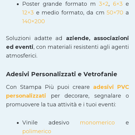
Poster grande formato m
3×2
,
6×3
e
12×3
e medio formato, da cm
50×70
a
140×200
Soluzioni adatte ad
aziende, associazioni
ed eventi
, con materiali resistenti agli agenti
atmosferici.
Adesivi Personalizzati e Vetrofanie
Con Stampa Più puoi creare
adesivi PVC
personalizzati
per decorare, segnalare o
promuovere la tua attività e i tuoi eventi:
Vinile adesivo
monomerico
e
polimerico