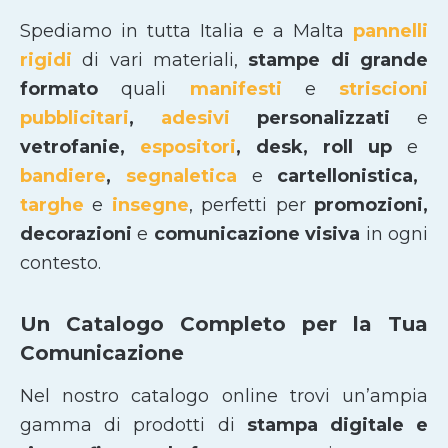
Spediamo in tutta Italia e a Malta
pannelli
rigidi
di vari materiali,
stampe di grande
formato
quali
manifesti
e
striscioni
pubblicitari
,
adesivi
personalizzati
e
vetrofanie,
espositori
, desk, roll up
e
bandiere
,
segnaletica
e
cartellonistica,
targhe
e
insegne
, perfetti per
promozioni,
decorazioni
e
comunicazione visiva
in ogni
contesto.
Un Catalogo Completo per la Tua
Comunicazione
Nel nostro catalogo online trovi un’ampia
gamma di prodotti di
stampa digitale e