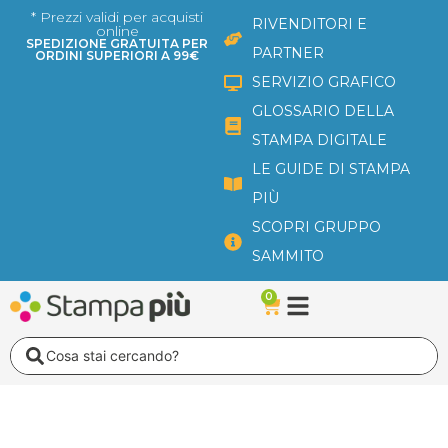
Vai
* Prezzi validi per acquisti
RIVENDITORI E
online
al
SPEDIZIONE GRATUITA PER
PARTNER
ORDINI SUPERIORI A 99€
contenuto
SERVIZIO GRAFICO
GLOSSARIO DELLA
STAMPA DIGITALE
LE GUIDE DI STAMPA
PIÙ
SCOPRI GRUPPO
SAMMITO
0
Carrello
Search
...