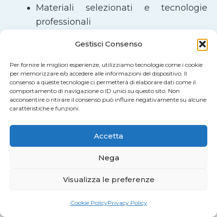
Materiali selezionati e tecnologie
professionali
Stampa UV ad alta definizione
Gestisci Consenso
Ordine online semplice e guidato
Spedizioni rapide in tutta Italia e a
Per fornire le migliori esperienze, utilizziamo tecnologie come i cookie
per memorizzare e/o accedere alle informazioni del dispositivo. Il
Malta
consenso a queste tecnologie ci permetterà di elaborare dati come il
comportamento di navigazione o ID unici su questo sito. Non
acconsentire o ritirare il consenso può influire negativamente su alcune
Ordina Online o Richiedi un
caratteristiche e funzioni.
Preventivo
Accetta
Puoi
configurare online
il tuo prodotto in
pochi passaggi oppure richiedere un
Nega
preventivo personalizzato
per lavorazioni
Visualizza le preferenze
particolari o grandi quantità.
Cookie Policy
Privacy Policy