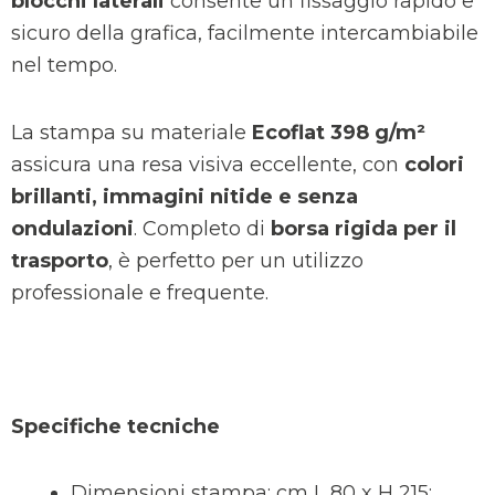
blocchi laterali
consente un fissaggio rapido e
sicuro della grafica, facilmente intercambiabile
nel tempo.
La stampa su materiale
Ecoflat 398 g/m²
assicura una resa visiva eccellente, con
colori
brillanti, immagini nitide e senza
ondulazioni
. Completo di
borsa rigida per il
trasporto
, è perfetto per un utilizzo
professionale e frequente.
Specifiche tecniche
Dimensioni stampa: cm L 80 x H 215;