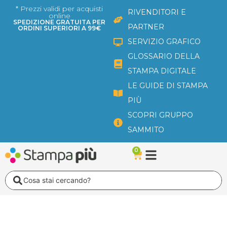
Vai
* Prezzi validi per acquisti
RIVENDITORI E
online
al
SPEDIZIONE GRATUITA PER
PARTNER
ORDINI SUPERIORI A 99€
contenuto
SERVIZIO GRAFICO
GLOSSARIO DELLA
STAMPA DIGITALE
LE GUIDE DI STAMPA
PIÙ
SCOPRI GRUPPO
SAMMITO
0
Carrello
Search
...