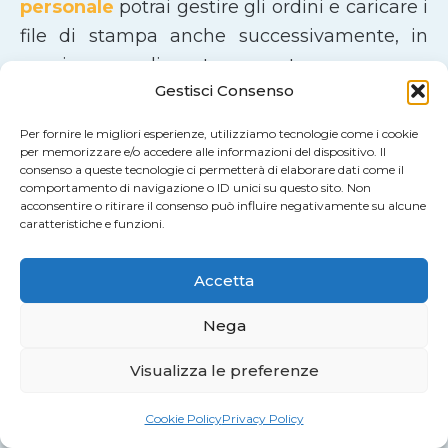
personale
potrai gestire gli ordini e caricare i
file di stampa anche successivamente, in
maniera semplice e trasparente.
Gestisci Consenso
Un Servizio di Stampa Apprezzato dai
Per fornire le migliori esperienze, utilizziamo tecnologie come i cookie
Nostri Clienti
per memorizzare e/o accedere alle informazioni del dispositivo. Il
consenso a queste tecnologie ci permetterà di elaborare dati come il
comportamento di navigazione o ID unici su questo sito. Non
La qualità del nostro lavoro è confermata da
acconsentire o ritirare il consenso può influire negativamente su alcune
chi ci sceglie ogni giorno.
Stampa Più ha una
caratteristiche e funzioni.
valutazione media di
4,8 su 5 su Google
,
Accetta
basata sulle recensioni di clienti soddisfatti
in tutta Italia.
Nega
Visualizza le preferenze
Aziende, professionisti e privati apprezzano
in particolare
l’affidabilità del servizio
, la
Cookie Policy
Privacy Policy
qualità di stampa
, la
cura dei materiali
e la