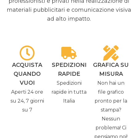
professionisti e privati nella realizzazione di
materiali pubblicitari e comunicazione visiva
ad alto impatto.
ACQUISTA
SPEDIZIONI
GRAFICA SU
QUANDO
RAPIDE
MISURA
VUOI
Spedizioni
Non hai un
Aperti 24 ore
rapide in tutta
file grafico
su 24, 7 giorni
Italia
pronto per la
su 7
stampa?
Nessun
problema! Ci
pensiamo noi!