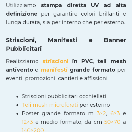
Utilizziamo
stampa diretta UV ad alta
definizione
per garantire colori brillanti e
lunga durata, sia per interno che per esterno.
Striscioni, Manifesti e Banner
Pubblicitari
Realizziamo
striscioni
in PVC
,
teli mesh
antivento
e
manifesti
grande formato
per
eventi, promozioni, cantieri e affissioni.
Striscioni pubblicitari occhiellati
Teli mesh microforati
per esterno
Poster grande formato m
3×2
,
6×3
e
12×3
e medio formato, da cm
50×70
a
140×200