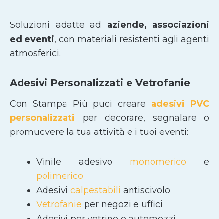
Soluzioni adatte ad
aziende, associazioni
ed eventi
, con materiali resistenti agli agenti
atmosferici.
Adesivi Personalizzati e Vetrofanie
Con Stampa Più puoi creare
adesivi PVC
personalizzati
per decorare, segnalare o
promuovere la tua attività e i tuoi eventi:
Vinile adesivo
monomerico
e
polimerico
Adesivi
calpestabili
antiscivolo
Vetrofanie
per negozi e uffici
Adesivi per vetrine e automezzi