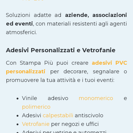
Soluzioni adatte ad
aziende, associazioni
ed eventi
, con materiali resistenti agli agenti
atmosferici.
Adesivi Personalizzati e Vetrofanie
Con Stampa Più puoi creare
adesivi PVC
personalizzati
per decorare, segnalare o
promuovere la tua attività e i tuoi eventi:
Vinile adesivo
monomerico
e
polimerico
Adesivi
calpestabili
antiscivolo
Vetrofanie
per negozi e uffici
Adesivi per vetrine e automezzi