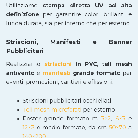
Utilizziamo
stampa diretta UV ad alta
definizione
per garantire colori brillanti e
lunga durata, sia per interno che per esterno.
Striscioni, Manifesti e Banner
Pubblicitari
Realizziamo
striscioni
in PVC
,
teli mesh
antivento
e
manifesti
grande formato
per
eventi, promozioni, cantieri e affissioni.
Striscioni pubblicitari occhiellati
Teli mesh microforati
per esterno
Poster grande formato m
3×2
,
6×3
e
12×3
e medio formato, da cm
50×70
a
140×200