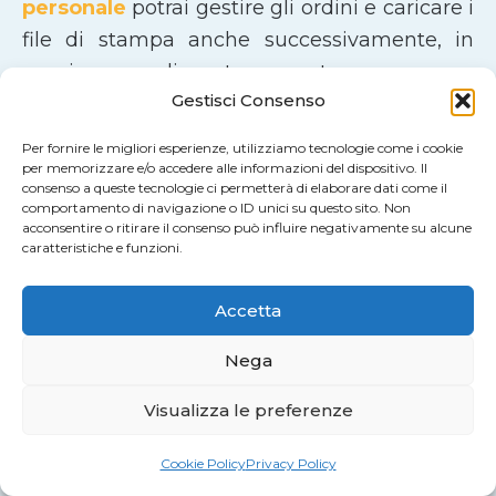
personale
potrai gestire gli ordini e caricare i
file di stampa anche successivamente, in
maniera semplice e trasparente.
Gestisci Consenso
Un Servizio di Stampa Apprezzato dai
Per fornire le migliori esperienze, utilizziamo tecnologie come i cookie
Nostri Clienti
per memorizzare e/o accedere alle informazioni del dispositivo. Il
consenso a queste tecnologie ci permetterà di elaborare dati come il
comportamento di navigazione o ID unici su questo sito. Non
La qualità del nostro lavoro è confermata da
acconsentire o ritirare il consenso può influire negativamente su alcune
chi ci sceglie ogni giorno.
Stampa Più ha una
caratteristiche e funzioni.
valutazione media di
4,8 su 5 su Google
,
Accetta
basata sulle recensioni di clienti soddisfatti
in tutta Italia.
Nega
Visualizza le preferenze
Aziende, professionisti e privati apprezzano
in particolare
l’affidabilità del servizio
, la
Cookie Policy
Privacy Policy
qualità di stampa
, la
cura dei materiali
e la