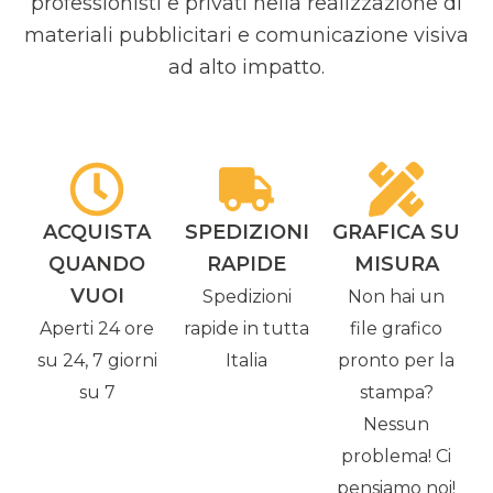
professionisti e privati nella realizzazione di
materiali pubblicitari e comunicazione visiva
ad alto impatto.
ACQUISTA
SPEDIZIONI
GRAFICA SU
QUANDO
RAPIDE
MISURA
VUOI
Spedizioni
Non hai un
Aperti 24 ore
rapide in tutta
file grafico
su 24, 7 giorni
Italia
pronto per la
su 7
stampa?
Nessun
problema! Ci
pensiamo noi!