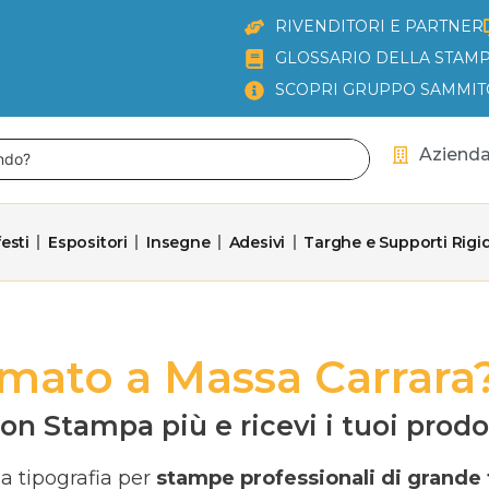
RIVENDITORI E PARTNER
GLOSSARIO DELLA STAMP
SCOPRI GRUPPO SAMMIT
Aziend
esti
Espositori
Insegne
Adesivi
Targhe e Supporti Rigid
mato a Massa Carrara?
n Stampa più e ricevi i tuoi prodotti
a tipografia per
stampe professionali di grande