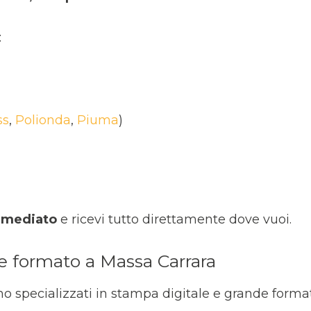
:
ss
,
Polionda
,
Piuma
)
mmediato
e ricevi tutto direttamente dove vuoi.
de formato a Massa Carrara
amo specializzati in stampa digitale e grande format