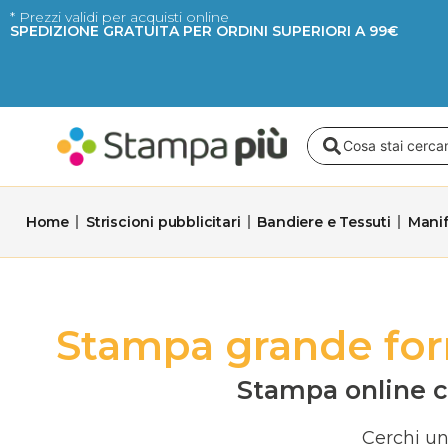
Vai
* Prezzi validi per acquisti online
SPEDIZIONE GRATUITA PER ORDINI SUPERIORI A 99€
al
contenuto
Search
...
Home
Striscioni pubblicitari
Bandiere e Tessuti
Manif
Stampa grande for
Stampa online co
Cerchi un