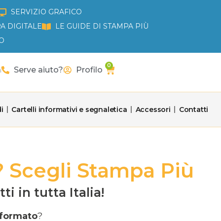
SERVIZIO GRAFICO
A DIGITALE
LE GUIDE DI STAMPA PIÙ
O
0
Carrello
a
Serve aiuto?
Profilo
i
Cartelli informativi e segnaletica
Accessori
Contatti
 Scegli Stampa Più
 in tutta Italia!
 formato
?