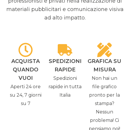
professionisti e privati nella realizzazione di
materiali pubblicitari e comunicazione visiva
ad alto impatto.
ACQUISTA
SPEDIZIONI
GRAFICA SU
QUANDO
RAPIDE
MISURA
VUOI
Spedizioni
Non hai un
Aperti 24 ore
rapide in tutta
file grafico
su 24, 7 giorni
Italia
pronto per la
su 7
stampa?
Nessun
problema! Ci
pensiamo noi!