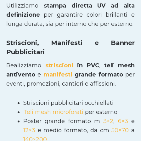
Utilizziamo
stampa diretta UV ad alta
definizione
per garantire colori brillanti e
lunga durata, sia per interno che per esterno.
Striscioni, Manifesti e Banner
Pubblicitari
Realizziamo
striscioni
in PVC
,
teli mesh
antivento
e
manifesti
grande formato
per
eventi, promozioni, cantieri e affissioni.
Striscioni pubblicitari occhiellati
Teli mesh microforati
per esterno
Poster grande formato m
3×2
,
6×3
e
12×3
e medio formato, da cm
50×70
a
140×200