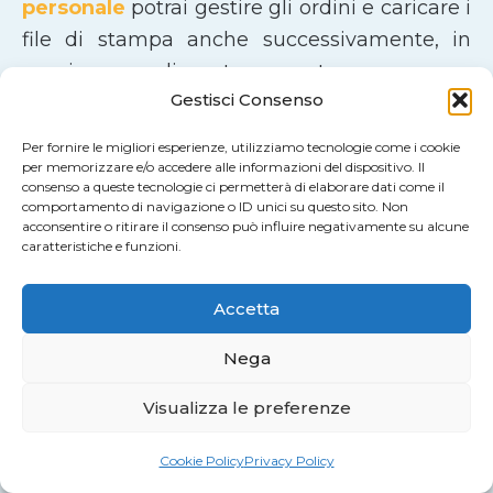
personale
potrai gestire gli ordini e caricare i
file di stampa anche successivamente, in
maniera semplice e trasparente.
Gestisci Consenso
Un Servizio di Stampa Apprezzato dai
Per fornire le migliori esperienze, utilizziamo tecnologie come i cookie
Nostri Clienti
per memorizzare e/o accedere alle informazioni del dispositivo. Il
consenso a queste tecnologie ci permetterà di elaborare dati come il
comportamento di navigazione o ID unici su questo sito. Non
La qualità del nostro lavoro è confermata da
acconsentire o ritirare il consenso può influire negativamente su alcune
chi ci sceglie ogni giorno.
Stampa Più ha una
caratteristiche e funzioni.
valutazione media di
4,8 su 5 su Google
,
Accetta
basata sulle recensioni di clienti soddisfatti
in tutta Italia.
Nega
Visualizza le preferenze
Aziende, professionisti e privati apprezzano
in particolare
l’affidabilità del servizio
, la
Cookie Policy
Privacy Policy
qualità di stampa
, la
cura dei materiali
e la