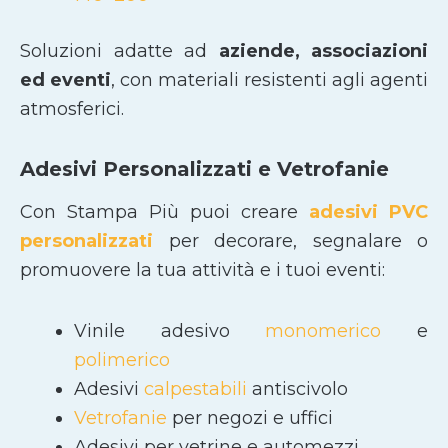
Soluzioni adatte ad
aziende, associazioni
ed eventi
, con materiali resistenti agli agenti
atmosferici.
Adesivi Personalizzati e Vetrofanie
Con Stampa Più puoi creare
adesivi PVC
personalizzati
per decorare, segnalare o
promuovere la tua attività e i tuoi eventi:
Vinile adesivo
monomerico
e
polimerico
Adesivi
calpestabili
antiscivolo
Vetrofanie
per negozi e uffici
Adesivi per vetrine e automezzi