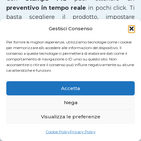
preventivo in tempo reale
in pochi click. Ti
basta scegliere il prodotto, impostare
dimensioni, materiali e finiture per
Gestisci Consenso
visualizzare subito il prezzo aggiornato.
Per fornire le migliori esperienze, utilizziamo tecnologie come i cookie
per memorizzare e/o accedere alle informazioni del dispositivo. Il
Una volta completata la configurazione, puoi
consenso a queste tecnologie ci permetterà di elaborare dati come il
comportamento di navigazione o ID unici su questo sito. Non
aggiungere il prodotto al carrello e
acconsentire o ritirare il consenso può influire negativamente su alcune
caratteristiche e funzioni.
concludere l’ordine utilizzando il metodo di
pagamento che preferisci. Dalla tua
area
Accetta
personale
potrai gestire gli ordini e caricare i
file di stampa anche successivamente, in
Nega
maniera semplice e trasparente.
Visualizza le preferenze
Un Servizio di Stampa Apprezzato dai
Cookie Policy
Privacy Policy
Nostri Clienti