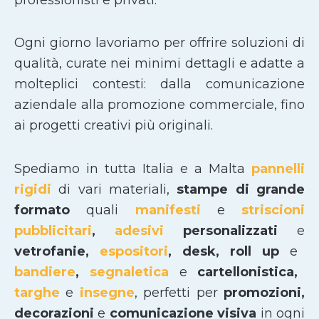
Ogni giorno lavoriamo per offrire soluzioni di
qualità, curate nei minimi dettagli e adatte a
molteplici contesti: dalla comunicazione
aziendale alla promozione commerciale, fino
ai progetti creativi più originali.
Spediamo in tutta Italia e a Malta
pannelli
rigidi
di vari materiali,
stampe di grande
formato
quali
manifesti
e
striscioni
pubblicitari
,
adesivi
personalizzati
e
vetrofanie,
espositori
, desk, roll up
e
bandiere
,
segnaletica
e
cartellonistica,
targhe
e
insegne
, perfetti per
promozioni,
decorazioni
e
comunicazione visiva
in ogni