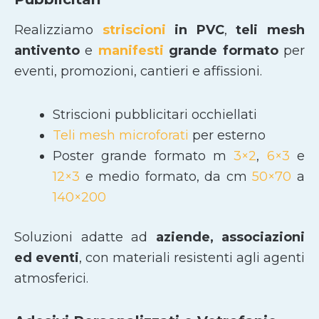
Realizziamo
striscioni
in PVC
,
teli mesh
antivento
e
manifesti
grande formato
per
eventi, promozioni, cantieri e affissioni.
Striscioni pubblicitari occhiellati
Teli mesh microforati
per esterno
Poster grande formato m
3×2
,
6×3
e
12×3
e medio formato, da cm
50×70
a
140×200
Soluzioni adatte ad
aziende, associazioni
ed eventi
, con materiali resistenti agli agenti
atmosferici.