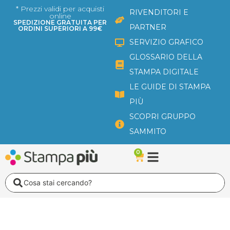
Vai
* Prezzi validi per acquisti
RIVENDITORI E
online
al
SPEDIZIONE GRATUITA PER
PARTNER
ORDINI SUPERIORI A 99€
contenuto
SERVIZIO GRAFICO
GLOSSARIO DELLA
STAMPA DIGITALE
LE GUIDE DI STAMPA
PIÙ
SCOPRI GRUPPO
SAMMITO
0
Carrello
Search
...