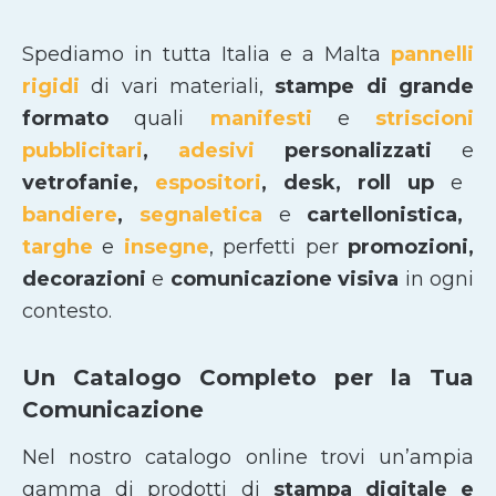
Spediamo in tutta Italia e a Malta
pannelli
rigidi
di vari materiali,
stampe di grande
formato
quali
manifesti
e
striscioni
pubblicitari
,
adesivi
personalizzati
e
vetrofanie,
espositori
, desk, roll up
e
bandiere
,
segnaletica
e
cartellonistica,
targhe
e
insegne
, perfetti per
promozioni,
decorazioni
e
comunicazione visiva
in ogni
contesto.
Un Catalogo Completo per la Tua
Comunicazione
Nel nostro catalogo online trovi un’ampia
gamma di prodotti di
stampa digitale e