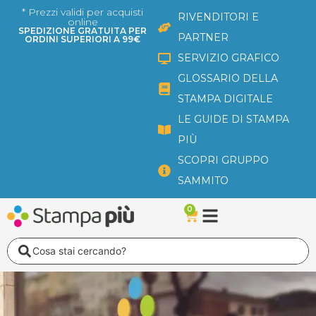
Vai
* Prezzi validi per acquisti
RIVENDITORI E
online
al
SPEDIZIONE GRATUITA PER
PARTNER
ORDINI SUPERIORI A 99€
contenuto
SERVIZIO GRAFICO
GLOSSARIO DELLA
STAMPA DIGITALE
LE GUIDE DI STAMPA
PIÙ
SCOPRI GRUPPO
SAMMITO
0
Carrello
Search
...