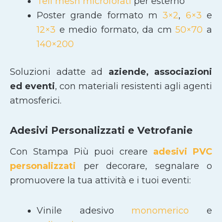
Teli mesh microforati
per esterno
Poster grande formato m
3×2
,
6×3
e
12×3
e medio formato, da cm
50×70
a
140×200
Soluzioni adatte ad
aziende, associazioni
ed eventi
, con materiali resistenti agli agenti
atmosferici.
Adesivi Personalizzati e Vetrofanie
Con Stampa Più puoi creare
adesivi PVC
personalizzati
per decorare, segnalare o
promuovere la tua attività e i tuoi eventi:
Vinile adesivo
monomerico
e