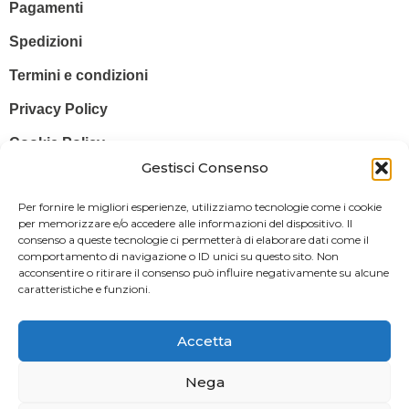
Pagamenti
Spedizioni
Termini e condizioni
Privacy Policy
Cookie Policy
Gestisci Consenso
© 2025 Stampa più – Stampa più di Salvatore Sammito s.a.s – Sede
Per fornire le migliori esperienze, utilizziamo tecnologie come i cookie
Legale: Via Silvio Pellico, 43 97015 MODICA (RG) – P. IVA: IT
per memorizzare e/o accedere alle informazioni del dispositivo. Il
consenso a queste tecnologie ci permetterà di elaborare dati come il
01470350883
comportamento di navigazione o ID unici su questo sito. Non
acconsentire o ritirare il consenso può influire negativamente su alcune
Powered By
Il Brandificio
caratteristiche e funzioni.
Obblighi informativi per le erogazioni pubbliche: gli aiuti di Stato e gli
aiuti de minimis ricevuti dalla nostra impresa sono contenuti nel
Accetta
Registro nazionale degli aiuti di Stato di cui all’art. 52 della L. 234/2012
in modo da adempiere all’obbligo informativo relativo ai contributi
Nega