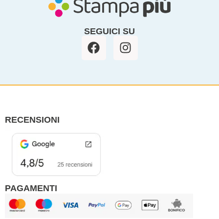
SEGUICI SU
F
I
a
n
c
s
e
t
b
a
o
g
o
r
RECENSIONI
k
a
m
PAGAMENTI