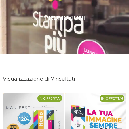
PROMOZIONI
Ordina
in
Visualizzazione di 7 risultati
base
al
più
IN OFFERTA!
recente
IN OFFERTA!