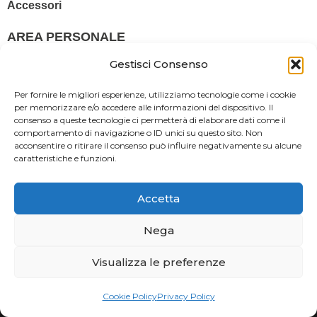
Accessori
AREA PERSONALE
Profilo
Gestisci Consenso
Pagamenti
Per fornire le migliori esperienze, utilizziamo tecnologie come i cookie
Spedizioni
per memorizzare e/o accedere alle informazioni del dispositivo. Il
consenso a queste tecnologie ci permetterà di elaborare dati come il
comportamento di navigazione o ID unici su questo sito. Non
Termini e condizioni
acconsentire o ritirare il consenso può influire negativamente su alcune
caratteristiche e funzioni.
Privacy Policy
Cookie Policy
Accetta
© 2025 Stampa più – Stampa più di Salvatore Sammito s.a.s – Sede
Nega
Legale: Via Silvio Pellico, 43 97015 MODICA (RG) – P. IVA: IT
Visualizza le preferenze
01470350883
Powered By
Il Brandificio
Cookie Policy
Privacy Policy
Obblighi informativi per le erogazioni pubbliche: gli aiuti di Stato e gli