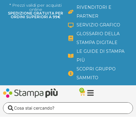
Vai
* Prezzi validi per acquisti
RIVENDITORI E
online
al
SPEDIZIONE GRATUITA PER
PARTNER
ORDINI SUPERIORI A 99€
contenuto
SERVIZIO GRAFICO
GLOSSARIO DELLA
STAMPA DIGITALE
LE GUIDE DI STAMPA
PIÙ
SCOPRI GRUPPO
SAMMITO
0
Carrello
Search
...