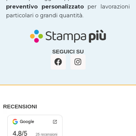
preventivo personalizzato
per lavorazioni
particolari o grandi quantità.
SEGUICI SU
F
I
a
n
c
s
e
t
b
a
o
g
o
r
RECENSIONI
k
a
m