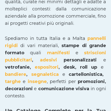
qualità, curate nei minimi dettagli e adatte a
molteplici contesti: dalla comunicazione
aziendale alla promozione commerciale, fino
ai progetti creativi più originali.
Spediamo in tutta Italia e a Malta
pannelli
rigidi
di vari materiali,
stampe di grande
formato
quali
manifesti
e
striscioni
pubblicitari
,
adesivi
personalizzati
e
vetrofanie,
espositori
, desk, roll up
e
bandiere
,
segnaletica
e
cartellonistica,
targhe
e
insegne
, perfetti per
promozioni,
decorazioni
e
comunicazione visiva
in ogni
contesto.
Un Catalogo Completo per la Tua