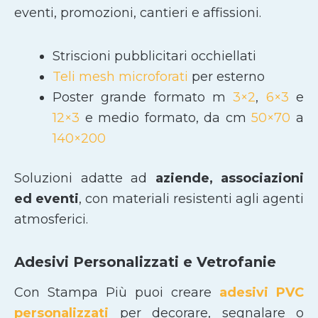
eventi, promozioni, cantieri e affissioni.
Striscioni pubblicitari occhiellati
Teli mesh microforati
per esterno
Poster grande formato m
3×2
,
6×3
e
12×3
e medio formato, da cm
50×70
a
140×200
Soluzioni adatte ad
aziende, associazioni
ed eventi
, con materiali resistenti agli agenti
atmosferici.
Adesivi Personalizzati e Vetrofanie
Con Stampa Più puoi creare
adesivi PVC
personalizzati
per decorare, segnalare o